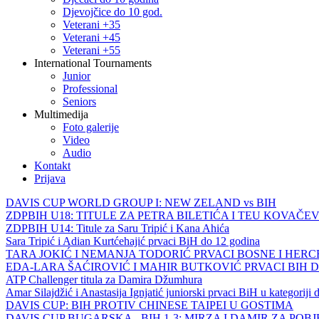
Djevojčice do 10 god.
Veterani +35
Veterani +45
Veterani +55
International Tournaments
Junior
Professional
Seniors
Multimedija
Foto galerije
Video
Audio
Kontakt
Prijava
DAVIS CUP WORLD GROUP I: NEW ZELAND vs BIH
ZDPBIH U18: TITULE ZA PETRA BILETIĆA I TEU KOVAČEV
ZDPBIH U14: Titule za Saru Tripić i Kana Ahića
Sara Tripić i Adian Kurtćehajić prvaci BiH do 12 godina
TARA JOKIĆ I NEMANJA TODORIĆ PRVACI BOSNE I HER
EDA-LARA ŠAĆIROVIĆ I MAHIR BUTKOVIĆ PRVACI BIH 
ATP Challenger titula za Damira Džumhura
Amar Silajdžić i Anastasija Ignjatić juniorski prvaci BiH u kategoriji
DAVIS CUP: BIH PROTIV CHINESE TAIPEI U GOSTIMA
DAVIS CUP BUGARSKA - BIH 1-3: MIRZA I DAMIR ZA POB