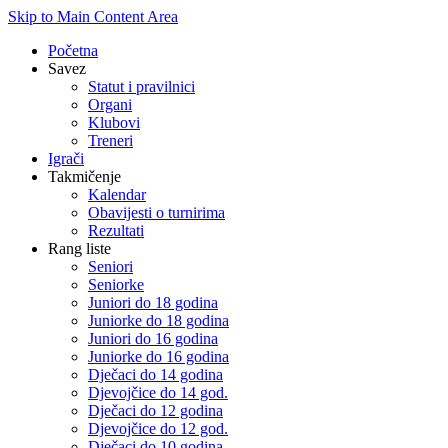
Skip to Main Content Area
Početna
Savez
Statut i pravilnici
Organi
Klubovi
Treneri
Igrači
Takmičenje
Kalendar
Obavijesti o turnirima
Rezultati
Rang liste
Seniori
Seniorke
Juniori do 18 godina
Juniorke do 18 godina
Juniori do 16 godina
Juniorke do 16 godina
Dječaci do 14 godina
Djevojčice do 14 god.
Dječaci do 12 godina
Djevojčice do 12 god.
Dječaci do 10 godina