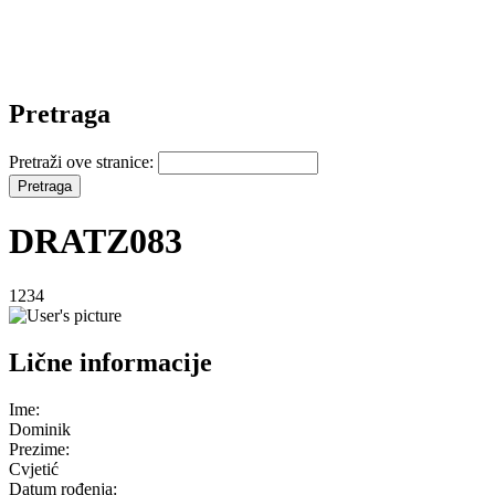
Pretraga
Pretraži ove stranice:
DRATZ083
1234
Lične informacije
Ime:
Dominik
Prezime:
Cvjetić
Datum rođenja: