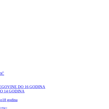
IĆ
CEGOVINE DO 16 GODINA
DO 14 GODINA
 do18 godina
JEDU