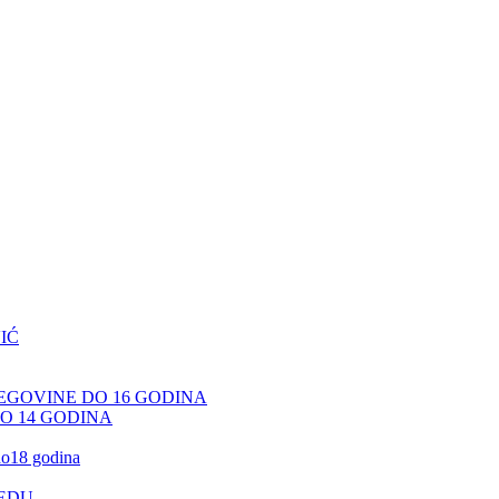
IĆ
CEGOVINE DO 16 GODINA
DO 14 GODINA
 do18 godina
JEDU