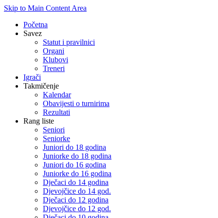
Skip to Main Content Area
Početna
Savez
Statut i pravilnici
Organi
Klubovi
Treneri
Igrači
Takmičenje
Kalendar
Obavijesti o turnirima
Rezultati
Rang liste
Seniori
Seniorke
Juniori do 18 godina
Juniorke do 18 godina
Juniori do 16 godina
Juniorke do 16 godina
Dječaci do 14 godina
Djevojčice do 14 god.
Dječaci do 12 godina
Djevojčice do 12 god.
Dječaci do 10 godina