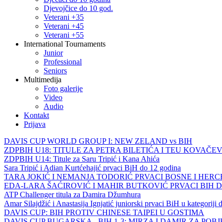
Djevojčice do 10 god.
Veterani +35
Veterani +45
Veterani +55
International Tournaments
Junior
Professional
Seniors
Multimedija
Foto galerije
Video
Audio
Kontakt
Prijava
DAVIS CUP WORLD GROUP I: NEW ZELAND vs BIH
ZDPBIH U18: TITULE ZA PETRA BILETIĆA I TEU KOVAČEV
ZDPBIH U14: Titule za Saru Tripić i Kana Ahića
Sara Tripić i Adian Kurtćehajić prvaci BiH do 12 godina
TARA JOKIĆ I NEMANJA TODORIĆ PRVACI BOSNE I HER
EDA-LARA ŠAĆIROVIĆ I MAHIR BUTKOVIĆ PRVACI BIH 
ATP Challenger titula za Damira Džumhura
Amar Silajdžić i Anastasija Ignjatić juniorski prvaci BiH u kategoriji
DAVIS CUP: BIH PROTIV CHINESE TAIPEI U GOSTIMA
DAVIS CUP BUGARSKA - BIH 1-3: MIRZA I DAMIR ZA POB