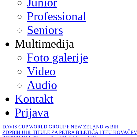
Junior
Professional
Seniors
Multimedija
Foto galerije
Video
Audio
Kontakt
Prijava
DAVIS CUP WORLD GROUP I: NEW ZELAND vs BIH
ZDPBIH U18: TITULE ZA PETRA BILETIĆA I TEU KOVAČEV