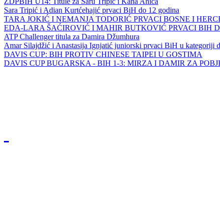
ZDPBIH U14: Titule za Saru Tripić i Kana Ahića
Sara Tripić i Adian Kurtćehajić prvaci BiH do 12 godina
TARA JOKIĆ I NEMANJA TODORIĆ PRVACI BOSNE I HER
EDA-LARA ŠAĆIROVIĆ I MAHIR BUTKOVIĆ PRVACI BIH 
ATP Challenger titula za Damira Džumhura
Amar Silajdžić i Anastasija Ignjatić juniorski prvaci BiH u kategoriji
DAVIS CUP: BIH PROTIV CHINESE TAIPEI U GOSTIMA
DAVIS CUP BUGARSKA - BIH 1-3: MIRZA I DAMIR ZA POB