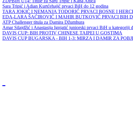
ZDPBIH U14: Titule za Saru Tripić i Kana Ahića
Sara Tripić i Adian Kurtćehajić prvaci BiH do 12 godina
TARA JOKIĆ I NEMANJA TODORIĆ PRVACI BOSNE I HER
EDA-LARA ŠAĆIROVIĆ I MAHIR BUTKOVIĆ PRVACI BIH 
ATP Challenger titula za Damira Džumhura
Amar Silajdžić i Anastasija Ignjatić juniorski prvaci BiH u kategoriji
DAVIS CUP: BIH PROTIV CHINESE TAIPEI U GOSTIMA
DAVIS CUP BUGARSKA - BIH 1-3: MIRZA I DAMIR ZA POB