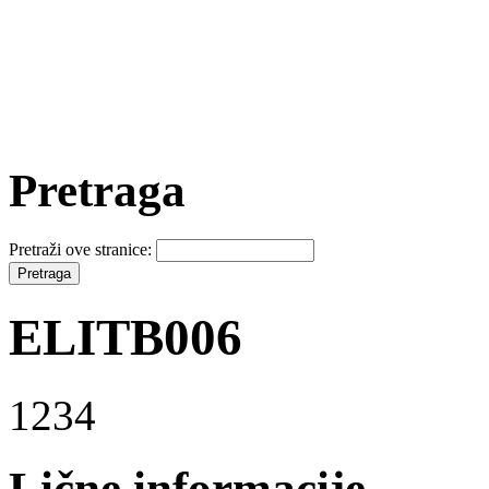
Pretraga
Pretraži ove stranice:
ELITB006
1234
Lične informacije