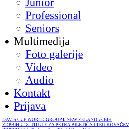
Junior
Professional
Seniors
Multimedija
Foto galerije
Video
Audio
Kontakt
Prijava
DAVIS CUP WORLD GROUP I: NEW ZELAND vs BIH
ZDPBIH U18: TITULE ZA PETRA BILETIĆA I TEU KOVAČEV