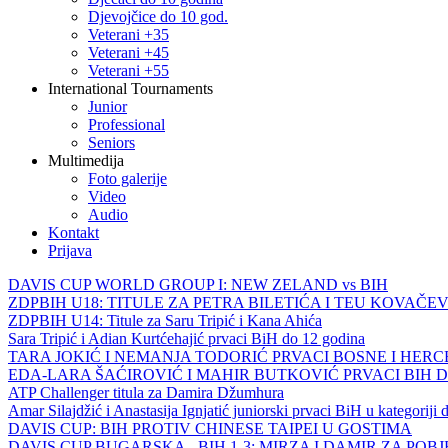
Djevojčice do 10 god.
Veterani +35
Veterani +45
Veterani +55
International Tournaments
Junior
Professional
Seniors
Multimedija
Foto galerije
Video
Audio
Kontakt
Prijava
DAVIS CUP WORLD GROUP I: NEW ZELAND vs BIH
ZDPBIH U18: TITULE ZA PETRA BILETIĆA I TEU KOVAČEV
ZDPBIH U14: Titule za Saru Tripić i Kana Ahića
Sara Tripić i Adian Kurtćehajić prvaci BiH do 12 godina
TARA JOKIĆ I NEMANJA TODORIĆ PRVACI BOSNE I HER
EDA-LARA ŠAĆIROVIĆ I MAHIR BUTKOVIĆ PRVACI BIH 
ATP Challenger titula za Damira Džumhura
Amar Silajdžić i Anastasija Ignjatić juniorski prvaci BiH u kategoriji
DAVIS CUP: BIH PROTIV CHINESE TAIPEI U GOSTIMA
DAVIS CUP BUGARSKA - BIH 1-3: MIRZA I DAMIR ZA POB