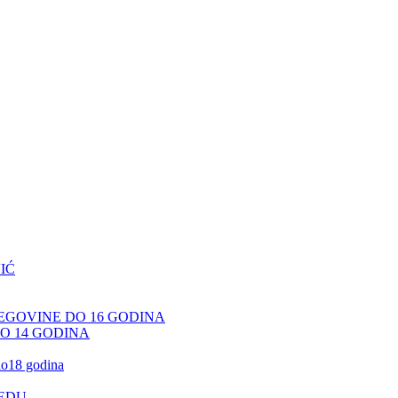
IĆ
CEGOVINE DO 16 GODINA
DO 14 GODINA
 do18 godina
JEDU