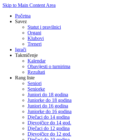
Skip to Main Content Area
Početna
Savez
Statut i pravilnici
Organi
Klubovi
Treneri
Igrači
Takmičenje
Kalendar
Obavijesti o turnirima
Rezultati
Rang liste
Seniori
Seniorke
Juniori do 18 godina
Juniorke do 18 godina
Juniori do 16 godina
Juniorke do 16 godina
Dječaci do 14 godina
Djevojčice do 14 god.
Dječaci do 12 godina
Djevojčice do 12 god.
Dječaci do 10 godina