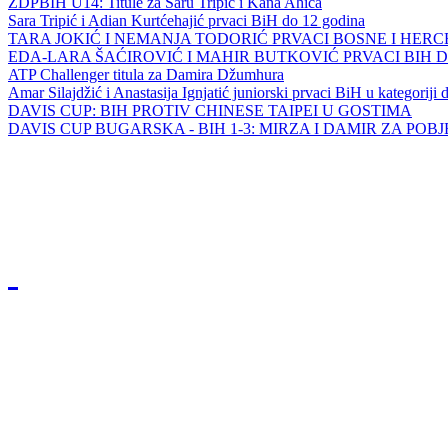
ZDPBIH U14: Titule za Saru Tripić i Kana Ahića
Sara Tripić i Adian Kurtćehajić prvaci BiH do 12 godina
TARA JOKIĆ I NEMANJA TODORIĆ PRVACI BOSNE I HER
EDA-LARA ŠAĆIROVIĆ I MAHIR BUTKOVIĆ PRVACI BIH 
ATP Challenger titula za Damira Džumhura
Amar Silajdžić i Anastasija Ignjatić juniorski prvaci BiH u kategoriji
DAVIS CUP: BIH PROTIV CHINESE TAIPEI U GOSTIMA
DAVIS CUP BUGARSKA - BIH 1-3: MIRZA I DAMIR ZA POB