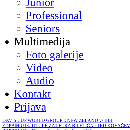
Junior
Professional
Seniors
Multimedija
Foto galerije
Video
Audio
Kontakt
Prijava
DAVIS CUP WORLD GROUP I: NEW ZELAND vs BIH
ZDPBIH U18: TITULE ZA PETRA BILETIĆA I TEU KOVAČEV