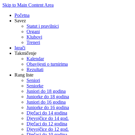
Skip to Main Content Area
Početna
Savez
Statut i pravilnici
Organi
Klubovi
Treneri
Igrači
Takmičenje
Kalendar
Obavijesti o turnirima
Rezultati
Rang liste
Seniori
Seniorke
Juniori do 18 godina
Juniorke do 18 godina
Juniori do 16 godina
Juniorke do 16 godina
Dječaci do 14 godina
Djevojčice do 14 god.
Dječaci do 12 godina
Djevojčice do 12 god.
Dječaci do 10 godina