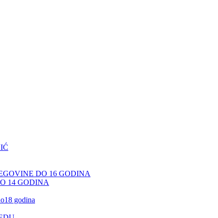
IĆ
CEGOVINE DO 16 GODINA
DO 14 GODINA
 do18 godina
JEDU