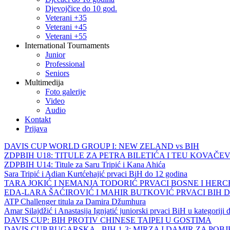
Djevojčice do 10 god.
Veterani +35
Veterani +45
Veterani +55
International Tournaments
Junior
Professional
Seniors
Multimedija
Foto galerije
Video
Audio
Kontakt
Prijava
DAVIS CUP WORLD GROUP I: NEW ZELAND vs BIH
ZDPBIH U18: TITULE ZA PETRA BILETIĆA I TEU KOVAČEV
ZDPBIH U14: Titule za Saru Tripić i Kana Ahića
Sara Tripić i Adian Kurtćehajić prvaci BiH do 12 godina
TARA JOKIĆ I NEMANJA TODORIĆ PRVACI BOSNE I HER
EDA-LARA ŠAĆIROVIĆ I MAHIR BUTKOVIĆ PRVACI BIH 
ATP Challenger titula za Damira Džumhura
Amar Silajdžić i Anastasija Ignjatić juniorski prvaci BiH u kategoriji
DAVIS CUP: BIH PROTIV CHINESE TAIPEI U GOSTIMA
DAVIS CUP BUGARSKA - BIH 1-3: MIRZA I DAMIR ZA POB