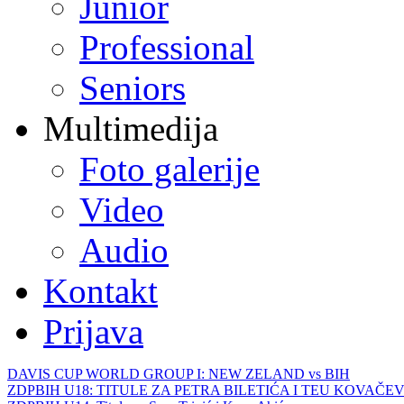
Junior
Professional
Seniors
Multimedija
Foto galerije
Video
Audio
Kontakt
Prijava
DAVIS CUP WORLD GROUP I: NEW ZELAND vs BIH
ZDPBIH U18: TITULE ZA PETRA BILETIĆA I TEU KOVAČEV