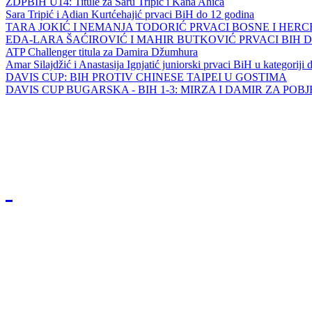
ZDPBIH U14: Titule za Saru Tripić i Kana Ahića
Sara Tripić i Adian Kurtćehajić prvaci BiH do 12 godina
TARA JOKIĆ I NEMANJA TODORIĆ PRVACI BOSNE I HER
EDA-LARA ŠAĆIROVIĆ I MAHIR BUTKOVIĆ PRVACI BIH 
ATP Challenger titula za Damira Džumhura
Amar Silajdžić i Anastasija Ignjatić juniorski prvaci BiH u kategoriji
DAVIS CUP: BIH PROTIV CHINESE TAIPEI U GOSTIMA
DAVIS CUP BUGARSKA - BIH 1-3: MIRZA I DAMIR ZA POB