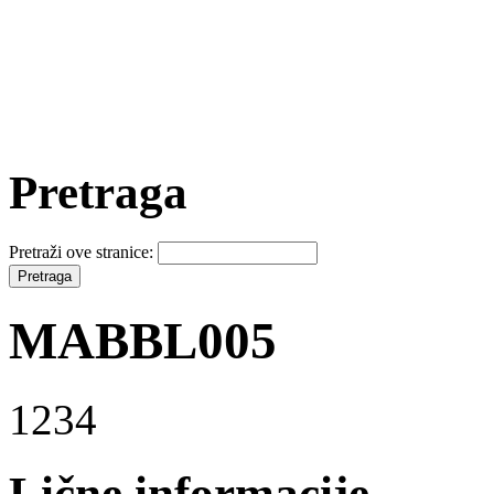
Pretraga
Pretraži ove stranice:
MABBL005
1234
Lične informacije