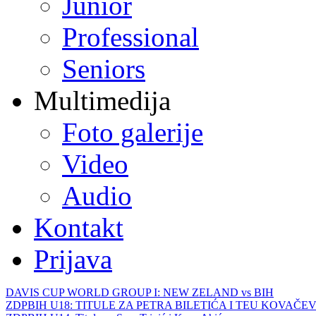
Junior
Professional
Seniors
Multimedija
Foto galerije
Video
Audio
Kontakt
Prijava
DAVIS CUP WORLD GROUP I: NEW ZELAND vs BIH
ZDPBIH U18: TITULE ZA PETRA BILETIĆA I TEU KOVAČEV