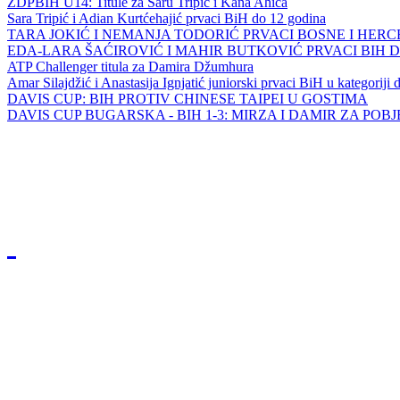
ZDPBIH U14: Titule za Saru Tripić i Kana Ahića
Sara Tripić i Adian Kurtćehajić prvaci BiH do 12 godina
TARA JOKIĆ I NEMANJA TODORIĆ PRVACI BOSNE I HER
EDA-LARA ŠAĆIROVIĆ I MAHIR BUTKOVIĆ PRVACI BIH 
ATP Challenger titula za Damira Džumhura
Amar Silajdžić i Anastasija Ignjatić juniorski prvaci BiH u kategoriji
DAVIS CUP: BIH PROTIV CHINESE TAIPEI U GOSTIMA
DAVIS CUP BUGARSKA - BIH 1-3: MIRZA I DAMIR ZA POB