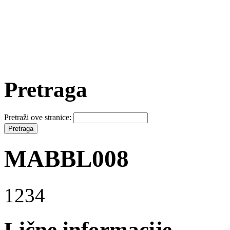
Pretraga
Pretraži ove stranice:
MABBL008
1234
Lične informacije