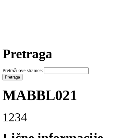
Pretraga
Pretraži ove stranice:
MABBL021
1234
Lične informacije