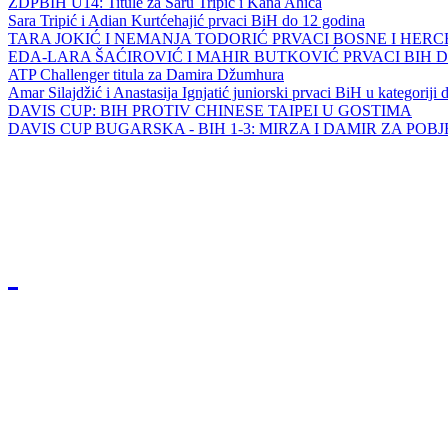
ZDPBIH U14: Titule za Saru Tripić i Kana Ahića
Sara Tripić i Adian Kurtćehajić prvaci BiH do 12 godina
TARA JOKIĆ I NEMANJA TODORIĆ PRVACI BOSNE I HER
EDA-LARA ŠAĆIROVIĆ I MAHIR BUTKOVIĆ PRVACI BIH 
ATP Challenger titula za Damira Džumhura
Amar Silajdžić i Anastasija Ignjatić juniorski prvaci BiH u kategoriji
DAVIS CUP: BIH PROTIV CHINESE TAIPEI U GOSTIMA
DAVIS CUP BUGARSKA - BIH 1-3: MIRZA I DAMIR ZA POB