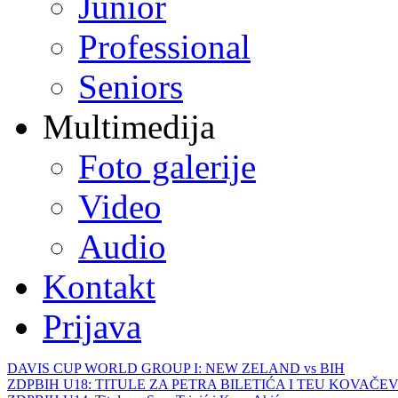
Junior
Professional
Seniors
Multimedija
Foto galerije
Video
Audio
Kontakt
Prijava
DAVIS CUP WORLD GROUP I: NEW ZELAND vs BIH
ZDPBIH U18: TITULE ZA PETRA BILETIĆA I TEU KOVAČEV