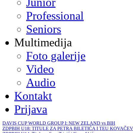
Junior
Professional
Seniors
Multimedija
Foto galerije
Video
Audio
Kontakt
Prijava
DAVIS CUP WORLD GROUP I: NEW ZELAND vs BIH
ZDPBIH U18: TITULE ZA PETRA BILETIĆA I TEU KOVAČEV