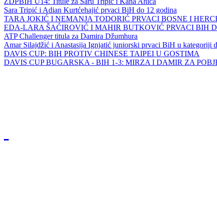
ZDPBIH U14: Titule za Saru Tripić i Kana Ahića
Sara Tripić i Adian Kurtćehajić prvaci BiH do 12 godina
TARA JOKIĆ I NEMANJA TODORIĆ PRVACI BOSNE I HER
EDA-LARA ŠAĆIROVIĆ I MAHIR BUTKOVIĆ PRVACI BIH 
ATP Challenger titula za Damira Džumhura
Amar Silajdžić i Anastasija Ignjatić juniorski prvaci BiH u kategoriji
DAVIS CUP: BIH PROTIV CHINESE TAIPEI U GOSTIMA
DAVIS CUP BUGARSKA - BIH 1-3: MIRZA I DAMIR ZA POB