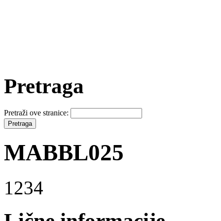
Pretraga
Pretraži ove stranice:
MABBL025
1234
Lične informacije