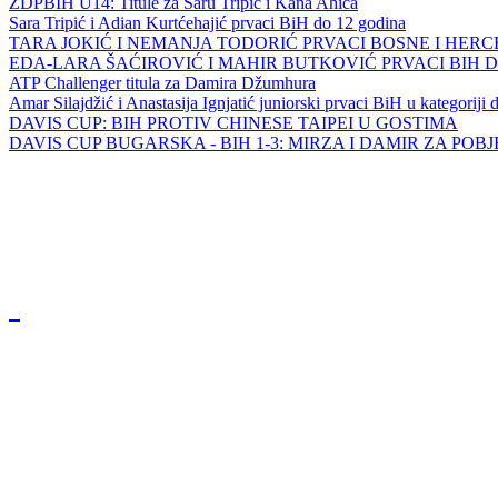
ZDPBIH U14: Titule za Saru Tripić i Kana Ahića
Sara Tripić i Adian Kurtćehajić prvaci BiH do 12 godina
TARA JOKIĆ I NEMANJA TODORIĆ PRVACI BOSNE I HER
EDA-LARA ŠAĆIROVIĆ I MAHIR BUTKOVIĆ PRVACI BIH 
ATP Challenger titula za Damira Džumhura
Amar Silajdžić i Anastasija Ignjatić juniorski prvaci BiH u kategoriji
DAVIS CUP: BIH PROTIV CHINESE TAIPEI U GOSTIMA
DAVIS CUP BUGARSKA - BIH 1-3: MIRZA I DAMIR ZA POB