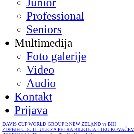
Junior
Professional
Seniors
Multimedija
Foto galerije
Video
Audio
Kontakt
Prijava
DAVIS CUP WORLD GROUP I: NEW ZELAND vs BIH
ZDPBIH U18: TITULE ZA PETRA BILETIĆA I TEU KOVAČEV