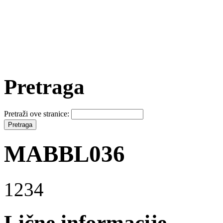
Pretraga
Pretraži ove stranice:
MABBL036
1234
Lične informacije