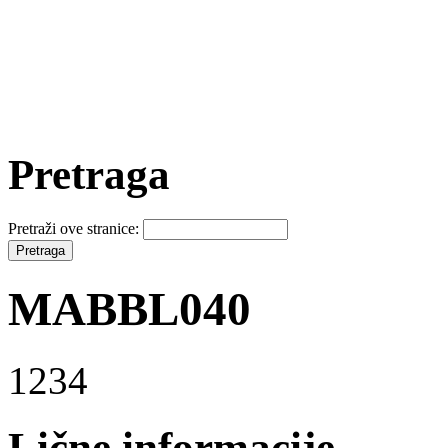
Pretraga
Pretraži ove stranice:
MABBL040
1234
Lične informacije