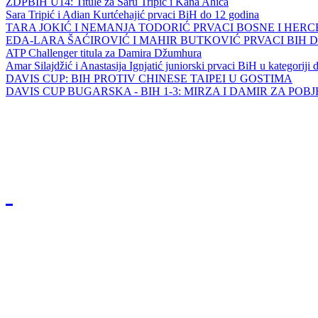
ZDPBIH U14: Titule za Saru Tripić i Kana Ahića
Sara Tripić i Adian Kurtćehajić prvaci BiH do 12 godina
TARA JOKIĆ I NEMANJA TODORIĆ PRVACI BOSNE I HER
EDA-LARA ŠAĆIROVIĆ I MAHIR BUTKOVIĆ PRVACI BIH 
ATP Challenger titula za Damira Džumhura
Amar Silajdžić i Anastasija Ignjatić juniorski prvaci BiH u kategoriji
DAVIS CUP: BIH PROTIV CHINESE TAIPEI U GOSTIMA
DAVIS CUP BUGARSKA - BIH 1-3: MIRZA I DAMIR ZA POB