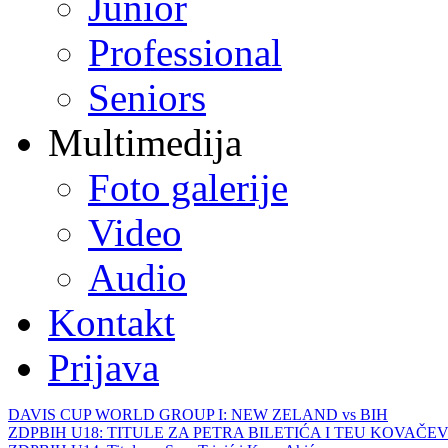
Junior
Professional
Seniors
Multimedija
Foto galerije
Video
Audio
Kontakt
Prijava
DAVIS CUP WORLD GROUP I: NEW ZELAND vs BIH
ZDPBIH U18: TITULE ZA PETRA BILETIĆA I TEU KOVAČEV