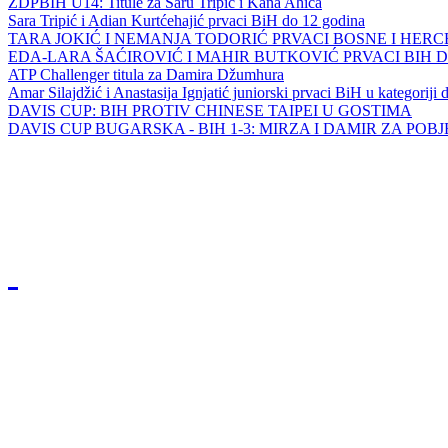
ZDPBIH U14: Titule za Saru Tripić i Kana Ahića
Sara Tripić i Adian Kurtćehajić prvaci BiH do 12 godina
TARA JOKIĆ I NEMANJA TODORIĆ PRVACI BOSNE I HER
EDA-LARA ŠAĆIROVIĆ I MAHIR BUTKOVIĆ PRVACI BIH 
ATP Challenger titula za Damira Džumhura
Amar Silajdžić i Anastasija Ignjatić juniorski prvaci BiH u kategoriji
DAVIS CUP: BIH PROTIV CHINESE TAIPEI U GOSTIMA
DAVIS CUP BUGARSKA - BIH 1-3: MIRZA I DAMIR ZA POB