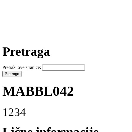
Pretraga
Pretraži ove stranice:
MABBL042
1234
Lične informacije