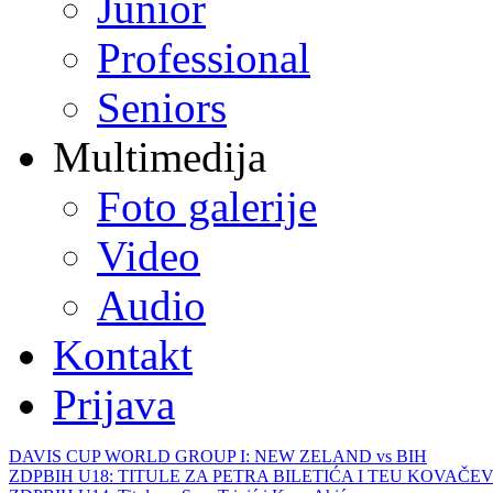
Junior
Professional
Seniors
Multimedija
Foto galerije
Video
Audio
Kontakt
Prijava
DAVIS CUP WORLD GROUP I: NEW ZELAND vs BIH
ZDPBIH U18: TITULE ZA PETRA BILETIĆA I TEU KOVAČEV