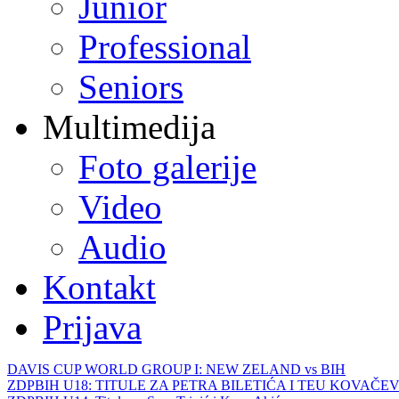
Junior
Professional
Seniors
Multimedija
Foto galerije
Video
Audio
Kontakt
Prijava
DAVIS CUP WORLD GROUP I: NEW ZELAND vs BIH
ZDPBIH U18: TITULE ZA PETRA BILETIĆA I TEU KOVAČEV