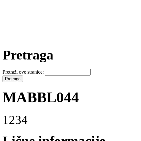
Pretraga
Pretraži ove stranice:
MABBL044
1234
Lične informacije