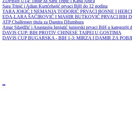
ZDPBIH U14: Titule za Saru Tripić i Kana Ahića
Sara Tripić i Adian Kurtćehajić prvaci BiH do 12 godina
TARA JOKIĆ I NEMANJA TODORIĆ PRVACI BOSNE I HER
EDA-LARA ŠAĆIROVIĆ I MAHIR BUTKOVIĆ PRVACI BIH 
ATP Challenger titula za Damira Džumhura
Amar Silajdžić i Anastasija Ignjatić juniorski prvaci BiH u kategoriji
DAVIS CUP: BIH PROTIV CHINESE TAIPEI U GOSTIMA
DAVIS CUP BUGARSKA - BIH 1-3: MIRZA I DAMIR ZA POB