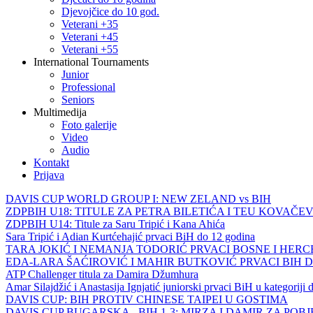
Djevojčice do 10 god.
Veterani +35
Veterani +45
Veterani +55
International Tournaments
Junior
Professional
Seniors
Multimedija
Foto galerije
Video
Audio
Kontakt
Prijava
DAVIS CUP WORLD GROUP I: NEW ZELAND vs BIH
ZDPBIH U18: TITULE ZA PETRA BILETIĆA I TEU KOVAČEV
ZDPBIH U14: Titule za Saru Tripić i Kana Ahića
Sara Tripić i Adian Kurtćehajić prvaci BiH do 12 godina
TARA JOKIĆ I NEMANJA TODORIĆ PRVACI BOSNE I HER
EDA-LARA ŠAĆIROVIĆ I MAHIR BUTKOVIĆ PRVACI BIH 
ATP Challenger titula za Damira Džumhura
Amar Silajdžić i Anastasija Ignjatić juniorski prvaci BiH u kategoriji
DAVIS CUP: BIH PROTIV CHINESE TAIPEI U GOSTIMA
DAVIS CUP BUGARSKA - BIH 1-3: MIRZA I DAMIR ZA POB