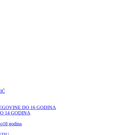
IĆ
CEGOVINE DO 16 GODINA
DO 14 GODINA
 do18 godina
JEDU