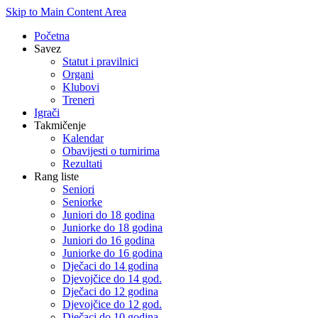
Skip to Main Content Area
Početna
Savez
Statut i pravilnici
Organi
Klubovi
Treneri
Igrači
Takmičenje
Kalendar
Obavijesti o turnirima
Rezultati
Rang liste
Seniori
Seniorke
Juniori do 18 godina
Juniorke do 18 godina
Juniori do 16 godina
Juniorke do 16 godina
Dječaci do 14 godina
Djevojčice do 14 god.
Dječaci do 12 godina
Djevojčice do 12 god.
Dječaci do 10 godina