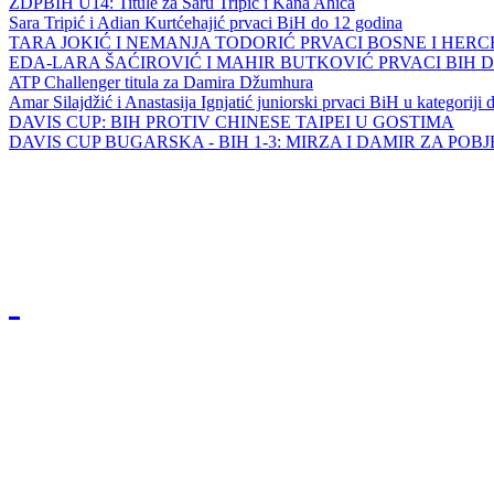
ZDPBIH U14: Titule za Saru Tripić i Kana Ahića
Sara Tripić i Adian Kurtćehajić prvaci BiH do 12 godina
TARA JOKIĆ I NEMANJA TODORIĆ PRVACI BOSNE I HER
EDA-LARA ŠAĆIROVIĆ I MAHIR BUTKOVIĆ PRVACI BIH 
ATP Challenger titula za Damira Džumhura
Amar Silajdžić i Anastasija Ignjatić juniorski prvaci BiH u kategoriji
DAVIS CUP: BIH PROTIV CHINESE TAIPEI U GOSTIMA
DAVIS CUP BUGARSKA - BIH 1-3: MIRZA I DAMIR ZA POB