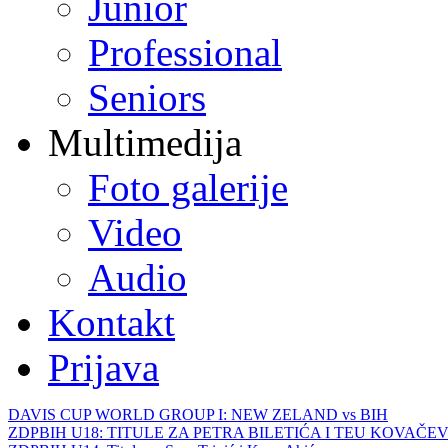
Junior
Professional
Seniors
Multimedija
Foto galerije
Video
Audio
Kontakt
Prijava
DAVIS CUP WORLD GROUP I: NEW ZELAND vs BIH
ZDPBIH U18: TITULE ZA PETRA BILETIĆA I TEU KOVAČEV