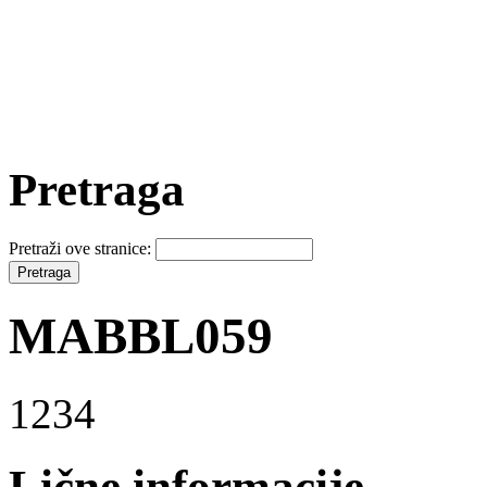
Pretraga
Pretraži ove stranice:
MABBL059
1234
Lične informacije