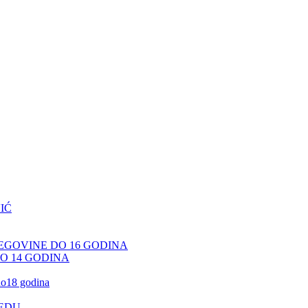
IĆ
CEGOVINE DO 16 GODINA
DO 14 GODINA
 do18 godina
JEDU