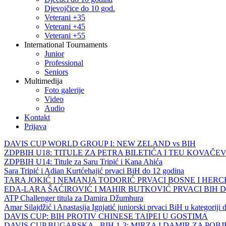
Djevojčice do 10 god.
Veterani +35
Veterani +45
Veterani +55
International Tournaments
Junior
Professional
Seniors
Multimedija
Foto galerije
Video
Audio
Kontakt
Prijava
DAVIS CUP WORLD GROUP I: NEW ZELAND vs BIH
ZDPBIH U18: TITULE ZA PETRA BILETIĆA I TEU KOVAČEV
ZDPBIH U14: Titule za Saru Tripić i Kana Ahića
Sara Tripić i Adian Kurtćehajić prvaci BiH do 12 godina
TARA JOKIĆ I NEMANJA TODORIĆ PRVACI BOSNE I HER
EDA-LARA ŠAĆIROVIĆ I MAHIR BUTKOVIĆ PRVACI BIH 
ATP Challenger titula za Damira Džumhura
Amar Silajdžić i Anastasija Ignjatić juniorski prvaci BiH u kategoriji
DAVIS CUP: BIH PROTIV CHINESE TAIPEI U GOSTIMA
DAVIS CUP BUGARSKA - BIH 1-3: MIRZA I DAMIR ZA POB