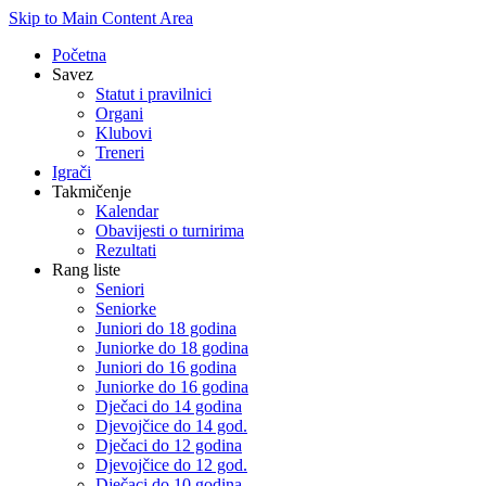
Skip to Main Content Area
Početna
Savez
Statut i pravilnici
Organi
Klubovi
Treneri
Igrači
Takmičenje
Kalendar
Obavijesti o turnirima
Rezultati
Rang liste
Seniori
Seniorke
Juniori do 18 godina
Juniorke do 18 godina
Juniori do 16 godina
Juniorke do 16 godina
Dječaci do 14 godina
Djevojčice do 14 god.
Dječaci do 12 godina
Djevojčice do 12 god.
Dječaci do 10 godina