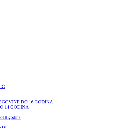
IĆ
CEGOVINE DO 16 GODINA
DO 14 GODINA
 do18 godina
JEDU