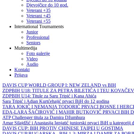
Djevojčice do 10 god.
Veterani +35
Veterani +45
Veterani +55
International Tournaments
Junior
Professional
Seniors
Multimedija
Foto galerije
Video
Audio
Kontakt
Prijava
DAVIS CUP WORLD GROUP I: NEW ZELAND vs BIH
ZDPBIH U18: TITULE ZA PETRA BILETIĆA I TEU KOVAČEV
ZDPBIH U14: Titule za Saru Tripić i Kana Ahića
Sara Tripić i Adian Kurtćehajić prvaci BiH do 12 godina
TARA JOKIĆ I NEMANJA TODORIĆ PRVACI BOSNE I HER
EDA-LARA ŠAĆIROVIĆ I MAHIR BUTKOVIĆ PRVACI BIH 
ATP Challenger titula za Damira Džumhura
Amar Silajdžić i Anastasija Ignjatić juniorski prvaci BiH u kategoriji
DAVIS CUP: BIH PROTIV CHINESE TAIPEI U GOSTIMA
DAVIS CUP BUGARSKA - BIH 1-3: MIRZA I DAMIR ZA POB