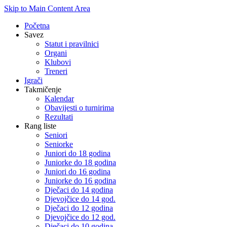
Skip to Main Content Area
Početna
Savez
Statut i pravilnici
Organi
Klubovi
Treneri
Igrači
Takmičenje
Kalendar
Obavijesti o turnirima
Rezultati
Rang liste
Seniori
Seniorke
Juniori do 18 godina
Juniorke do 18 godina
Juniori do 16 godina
Juniorke do 16 godina
Dječaci do 14 godina
Djevojčice do 14 god.
Dječaci do 12 godina
Djevojčice do 12 god.
Dječaci do 10 godina