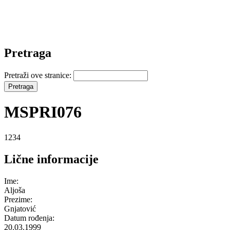
Pretraga
Pretraži ove stranice:
MSPRI076
1234
Lične informacije
Ime:
Aljoša
Prezime:
Gnjatović
Datum rođenja:
20.03.1999