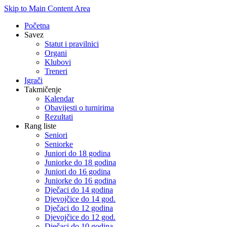
Skip to Main Content Area
Početna
Savez
Statut i pravilnici
Organi
Klubovi
Treneri
Igrači
Takmičenje
Kalendar
Obavijesti o turnirima
Rezultati
Rang liste
Seniori
Seniorke
Juniori do 18 godina
Juniorke do 18 godina
Juniori do 16 godina
Juniorke do 16 godina
Dječaci do 14 godina
Djevojčice do 14 god.
Dječaci do 12 godina
Djevojčice do 12 god.
Dječaci do 10 godina