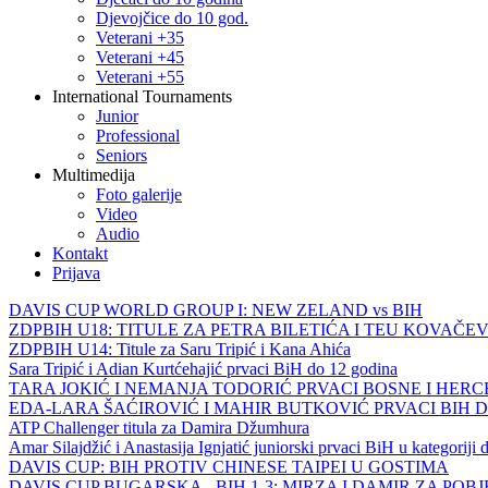
Djevojčice do 10 god.
Veterani +35
Veterani +45
Veterani +55
International Tournaments
Junior
Professional
Seniors
Multimedija
Foto galerije
Video
Audio
Kontakt
Prijava
DAVIS CUP WORLD GROUP I: NEW ZELAND vs BIH
ZDPBIH U18: TITULE ZA PETRA BILETIĆA I TEU KOVAČEV
ZDPBIH U14: Titule za Saru Tripić i Kana Ahića
Sara Tripić i Adian Kurtćehajić prvaci BiH do 12 godina
TARA JOKIĆ I NEMANJA TODORIĆ PRVACI BOSNE I HER
EDA-LARA ŠAĆIROVIĆ I MAHIR BUTKOVIĆ PRVACI BIH 
ATP Challenger titula za Damira Džumhura
Amar Silajdžić i Anastasija Ignjatić juniorski prvaci BiH u kategoriji
DAVIS CUP: BIH PROTIV CHINESE TAIPEI U GOSTIMA
DAVIS CUP BUGARSKA - BIH 1-3: MIRZA I DAMIR ZA POB