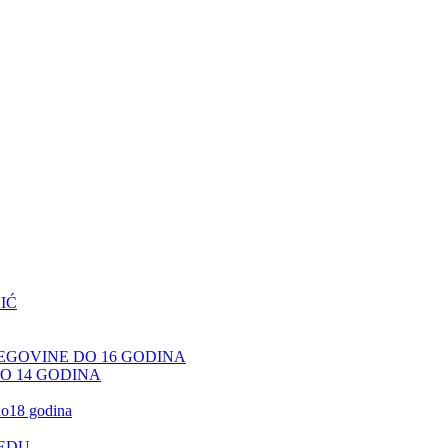
IĆ
CEGOVINE DO 16 GODINA
DO 14 GODINA
 do18 godina
JEDU