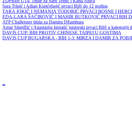
ZDPBIH U14: Titule za Saru Tripić i Kana Ahića
Sara Tripić i Adian Kurtćehajić prvaci BiH do 12 godina
TARA JOKIĆ I NEMANJA TODORIĆ PRVACI BOSNE I HER
EDA-LARA ŠAĆIROVIĆ I MAHIR BUTKOVIĆ PRVACI BIH 
ATP Challenger titula za Damira Džumhura
Amar Silajdžić i Anastasija Ignjatić juniorski prvaci BiH u kategoriji
DAVIS CUP: BIH PROTIV CHINESE TAIPEI U GOSTIMA
DAVIS CUP BUGARSKA - BIH 1-3: MIRZA I DAMIR ZA POB