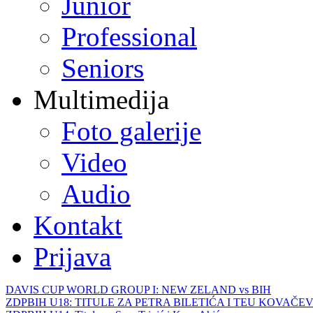
Junior
Professional
Seniors
Multimedija
Foto galerije
Video
Audio
Kontakt
Prijava
DAVIS CUP WORLD GROUP I: NEW ZELAND vs BIH
ZDPBIH U18: TITULE ZA PETRA BILETIĆA I TEU KOVAČEV