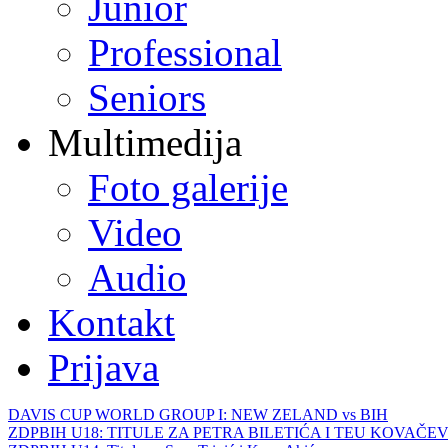
Junior
Professional
Seniors
Multimedija
Foto galerije
Video
Audio
Kontakt
Prijava
DAVIS CUP WORLD GROUP I: NEW ZELAND vs BIH
ZDPBIH U18: TITULE ZA PETRA BILETIĆA I TEU KOVAČEV