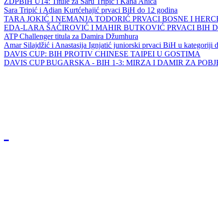
ZDPBIH U14: Titule za Saru Tripić i Kana Ahića
Sara Tripić i Adian Kurtćehajić prvaci BiH do 12 godina
TARA JOKIĆ I NEMANJA TODORIĆ PRVACI BOSNE I HER
EDA-LARA ŠAĆIROVIĆ I MAHIR BUTKOVIĆ PRVACI BIH 
ATP Challenger titula za Damira Džumhura
Amar Silajdžić i Anastasija Ignjatić juniorski prvaci BiH u kategoriji
DAVIS CUP: BIH PROTIV CHINESE TAIPEI U GOSTIMA
DAVIS CUP BUGARSKA - BIH 1-3: MIRZA I DAMIR ZA POB