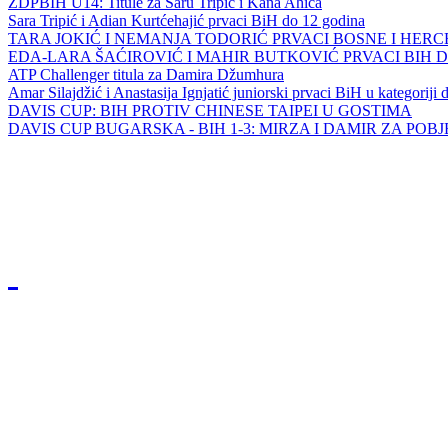
ZDPBIH U14: Titule za Saru Tripić i Kana Ahića
Sara Tripić i Adian Kurtćehajić prvaci BiH do 12 godina
TARA JOKIĆ I NEMANJA TODORIĆ PRVACI BOSNE I HER
EDA-LARA ŠAĆIROVIĆ I MAHIR BUTKOVIĆ PRVACI BIH 
ATP Challenger titula za Damira Džumhura
Amar Silajdžić i Anastasija Ignjatić juniorski prvaci BiH u kategoriji
DAVIS CUP: BIH PROTIV CHINESE TAIPEI U GOSTIMA
DAVIS CUP BUGARSKA - BIH 1-3: MIRZA I DAMIR ZA POB