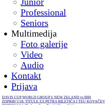
Junior
Professional
Seniors
Multimedija
Foto galerije
Video
Audio
Kontakt
Prijava
DAVIS CUP WORLD GROUP I: NEW ZELAND vs BIH
ZDPBIH U18: TITULE ZA PETRA BILETIĆA I TEU KOVAČEV