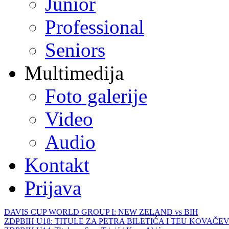
Junior
Professional
Seniors
Multimedija
Foto galerije
Video
Audio
Kontakt
Prijava
DAVIS CUP WORLD GROUP I: NEW ZELAND vs BIH
ZDPBIH U18: TITULE ZA PETRA BILETIĆA I TEU KOVAČEV