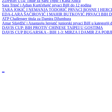
ZDPBIH U14: Titule za Saru Tripić i Kana Ahića
Sara Tripić i Adian Kurtćehajić prvaci BiH do 12 godina
TARA JOKIĆ I NEMANJA TODORIĆ PRVACI BOSNE I HER
EDA-LARA ŠAĆIROVIĆ I MAHIR BUTKOVIĆ PRVACI BIH 
ATP Challenger titula za Damira Džumhura
Amar Silajdžić i Anastasija Ignjatić juniorski prvaci BiH u kategoriji
DAVIS CUP: BIH PROTIV CHINESE TAIPEI U GOSTIMA
DAVIS CUP BUGARSKA - BIH 1-3: MIRZA I DAMIR ZA POB