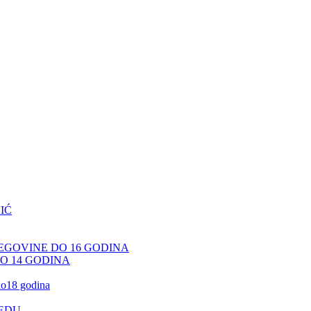
IĆ
CEGOVINE DO 16 GODINA
DO 14 GODINA
 do18 godina
JEDU