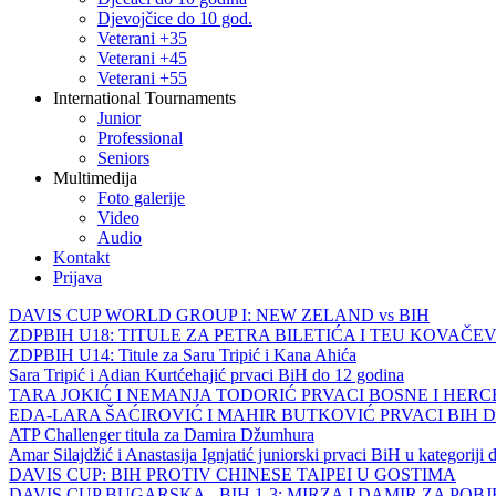
Djevojčice do 10 god.
Veterani +35
Veterani +45
Veterani +55
International Tournaments
Junior
Professional
Seniors
Multimedija
Foto galerije
Video
Audio
Kontakt
Prijava
DAVIS CUP WORLD GROUP I: NEW ZELAND vs BIH
ZDPBIH U18: TITULE ZA PETRA BILETIĆA I TEU KOVAČEV
ZDPBIH U14: Titule za Saru Tripić i Kana Ahića
Sara Tripić i Adian Kurtćehajić prvaci BiH do 12 godina
TARA JOKIĆ I NEMANJA TODORIĆ PRVACI BOSNE I HER
EDA-LARA ŠAĆIROVIĆ I MAHIR BUTKOVIĆ PRVACI BIH 
ATP Challenger titula za Damira Džumhura
Amar Silajdžić i Anastasija Ignjatić juniorski prvaci BiH u kategoriji
DAVIS CUP: BIH PROTIV CHINESE TAIPEI U GOSTIMA
DAVIS CUP BUGARSKA - BIH 1-3: MIRZA I DAMIR ZA POB