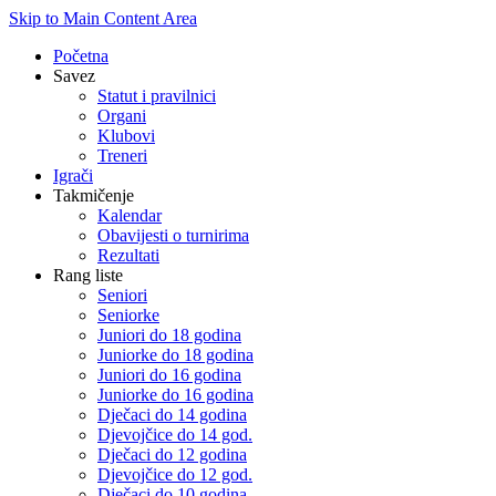
Skip to Main Content Area
Početna
Savez
Statut i pravilnici
Organi
Klubovi
Treneri
Igrači
Takmičenje
Kalendar
Obavijesti o turnirima
Rezultati
Rang liste
Seniori
Seniorke
Juniori do 18 godina
Juniorke do 18 godina
Juniori do 16 godina
Juniorke do 16 godina
Dječaci do 14 godina
Djevojčice do 14 god.
Dječaci do 12 godina
Djevojčice do 12 god.
Dječaci do 10 godina