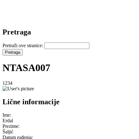
Pretraga
Pretraži ove stranice:
NTASA007
1234
Lične informacije
Ime:
Erdal
Prezime:
Šaljić
Datum rođenja: