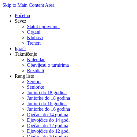
Skip to Main Content Area
Početna
Savez
Statut i pravilnici
Organi
Klubovi
Treneri
Igrači
Takmičenje
Kalendar
Obavijesti o turnirima
Rezultati
Rang liste
Seniori
Seniorke
Juniori do 18 godina
Juniorke do 18 godina
Juniori do 16 godina
Juniorke do 16 godina
Dječaci do 14 godina
Djevojčice do 14 god.
Dječaci do 12 godina
Djevojčice do 12 god.
Dječaci do 10 godina