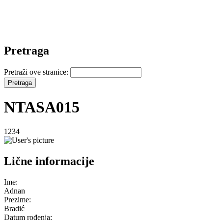
Pretraga
Pretraži ove stranice:
NTASA015
1234
Lične informacije
Ime:
Adnan
Prezime:
Bradić
Datum rođenja: