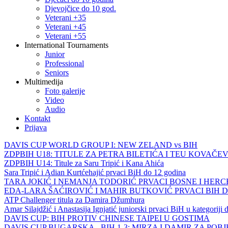
Djevojčice do 10 god.
Veterani +35
Veterani +45
Veterani +55
International Tournaments
Junior
Professional
Seniors
Multimedija
Foto galerije
Video
Audio
Kontakt
Prijava
DAVIS CUP WORLD GROUP I: NEW ZELAND vs BIH
ZDPBIH U18: TITULE ZA PETRA BILETIĆA I TEU KOVAČEV
ZDPBIH U14: Titule za Saru Tripić i Kana Ahića
Sara Tripić i Adian Kurtćehajić prvaci BiH do 12 godina
TARA JOKIĆ I NEMANJA TODORIĆ PRVACI BOSNE I HER
EDA-LARA ŠAĆIROVIĆ I MAHIR BUTKOVIĆ PRVACI BIH 
ATP Challenger titula za Damira Džumhura
Amar Silajdžić i Anastasija Ignjatić juniorski prvaci BiH u kategoriji
DAVIS CUP: BIH PROTIV CHINESE TAIPEI U GOSTIMA
DAVIS CUP BUGARSKA - BIH 1-3: MIRZA I DAMIR ZA POB