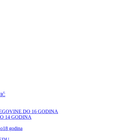
IĆ
CEGOVINE DO 16 GODINA
DO 14 GODINA
 do18 godina
JEDU