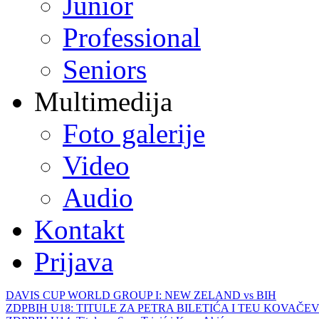
Junior
Professional
Seniors
Multimedija
Foto galerije
Video
Audio
Kontakt
Prijava
DAVIS CUP WORLD GROUP I: NEW ZELAND vs BIH
ZDPBIH U18: TITULE ZA PETRA BILETIĆA I TEU KOVAČEV