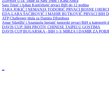
ZDPBIH U14: Titule za Saru Tripić i Kana Ahića
Sara Tripić i Adian Kurtćehajić prvaci BiH do 12 godina
TARA JOKIĆ I NEMANJA TODORIĆ PRVACI BOSNE I HER
EDA-LARA ŠAĆIROVIĆ I MAHIR BUTKOVIĆ PRVACI BIH 
ATP Challenger titula za Damira Džumhura
Amar Silajdžić i Anastasija Ignjatić juniorski prvaci BiH u kategoriji
DAVIS CUP: BIH PROTIV CHINESE TAIPEI U GOSTIMA
DAVIS CUP BUGARSKA - BIH 1-3: MIRZA I DAMIR ZA POB