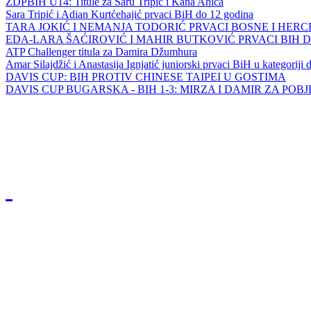
ZDPBIH U14: Titule za Saru Tripić i Kana Ahića
Sara Tripić i Adian Kurtćehajić prvaci BiH do 12 godina
TARA JOKIĆ I NEMANJA TODORIĆ PRVACI BOSNE I HER
EDA-LARA ŠAĆIROVIĆ I MAHIR BUTKOVIĆ PRVACI BIH 
ATP Challenger titula za Damira Džumhura
Amar Silajdžić i Anastasija Ignjatić juniorski prvaci BiH u kategoriji
DAVIS CUP: BIH PROTIV CHINESE TAIPEI U GOSTIMA
DAVIS CUP BUGARSKA - BIH 1-3: MIRZA I DAMIR ZA POB