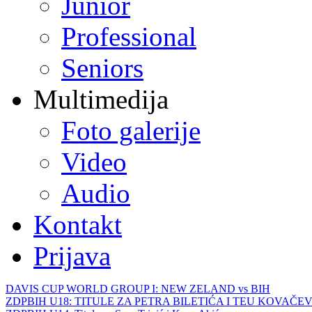
Junior
Professional
Seniors
Multimedija
Foto galerije
Video
Audio
Kontakt
Prijava
DAVIS CUP WORLD GROUP I: NEW ZELAND vs BIH
ZDPBIH U18: TITULE ZA PETRA BILETIĆA I TEU KOVAČEV