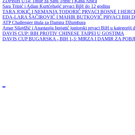
ZDPBIH U14: Titule za Saru Tripić i Kana Ahića
Sara Tripić i Adian Kurtćehajić prvaci BiH do 12 godina
TARA JOKIĆ I NEMANJA TODORIĆ PRVACI BOSNE I HER
EDA-LARA ŠAĆIROVIĆ I MAHIR BUTKOVIĆ PRVACI BIH 
ATP Challenger titula za Damira Džumhura
Amar Silajdžić i Anastasija Ignjatić juniorski prvaci BiH u kategoriji
DAVIS CUP: BIH PROTIV CHINESE TAIPEI U GOSTIMA
DAVIS CUP BUGARSKA - BIH 1-3: MIRZA I DAMIR ZA POB