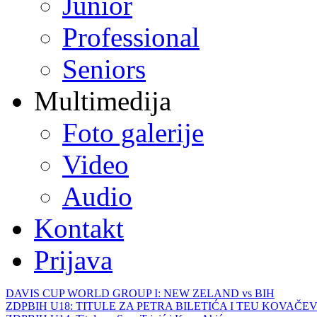
Junior
Professional
Seniors
Multimedija
Foto galerije
Video
Audio
Kontakt
Prijava
DAVIS CUP WORLD GROUP I: NEW ZELAND vs BIH
ZDPBIH U18: TITULE ZA PETRA BILETIĆA I TEU KOVAČEV