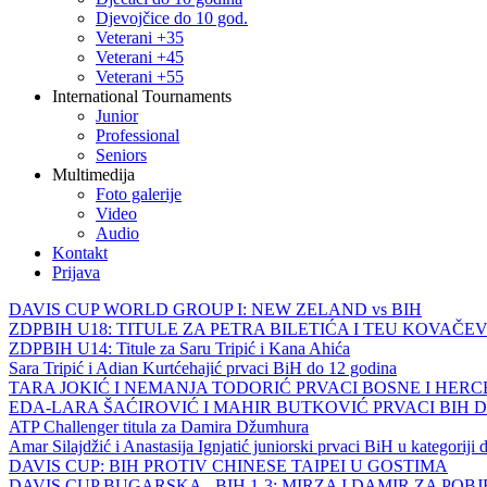
Djevojčice do 10 god.
Veterani +35
Veterani +45
Veterani +55
International Tournaments
Junior
Professional
Seniors
Multimedija
Foto galerije
Video
Audio
Kontakt
Prijava
DAVIS CUP WORLD GROUP I: NEW ZELAND vs BIH
ZDPBIH U18: TITULE ZA PETRA BILETIĆA I TEU KOVAČEV
ZDPBIH U14: Titule za Saru Tripić i Kana Ahića
Sara Tripić i Adian Kurtćehajić prvaci BiH do 12 godina
TARA JOKIĆ I NEMANJA TODORIĆ PRVACI BOSNE I HER
EDA-LARA ŠAĆIROVIĆ I MAHIR BUTKOVIĆ PRVACI BIH 
ATP Challenger titula za Damira Džumhura
Amar Silajdžić i Anastasija Ignjatić juniorski prvaci BiH u kategoriji
DAVIS CUP: BIH PROTIV CHINESE TAIPEI U GOSTIMA
DAVIS CUP BUGARSKA - BIH 1-3: MIRZA I DAMIR ZA POB