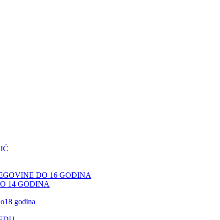
IĆ
CEGOVINE DO 16 GODINA
DO 14 GODINA
 do18 godina
JEDU