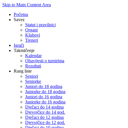
Skip to Main Content Area
Početna
Savez
Statut i pravilnici
Organi
Klubovi
Treneri
Igrači
Takmičenje
Kalendar
Obavijesti o turnirima
Rezultati
Rang liste
Seniori
Seniorke
Juniori do 18 godina
Juniorke do 18 godina
Juniori do 16 godina
Juniorke do 16 godina
Dječaci do 14 godina
Djevojčice do 14 god.
Dječaci do 12 godina
Djevojčice do 12 god.
Dječaci do 10 godina