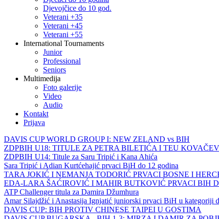
Djevojčice do 10 god.
Veterani +35
Veterani +45
Veterani +55
International Tournaments
Junior
Professional
Seniors
Multimedija
Foto galerije
Video
Audio
Kontakt
Prijava
DAVIS CUP WORLD GROUP I: NEW ZELAND vs BIH
ZDPBIH U18: TITULE ZA PETRA BILETIĆA I TEU KOVAČEV
ZDPBIH U14: Titule za Saru Tripić i Kana Ahića
Sara Tripić i Adian Kurtćehajić prvaci BiH do 12 godina
TARA JOKIĆ I NEMANJA TODORIĆ PRVACI BOSNE I HER
EDA-LARA ŠAĆIROVIĆ I MAHIR BUTKOVIĆ PRVACI BIH 
ATP Challenger titula za Damira Džumhura
Amar Silajdžić i Anastasija Ignjatić juniorski prvaci BiH u kategoriji
DAVIS CUP: BIH PROTIV CHINESE TAIPEI U GOSTIMA
DAVIS CUP BUGARSKA - BIH 1-3: MIRZA I DAMIR ZA POB