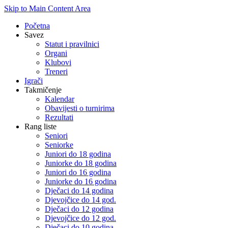
Skip to Main Content Area
Početna
Savez
Statut i pravilnici
Organi
Klubovi
Treneri
Igrači
Takmičenje
Kalendar
Obavijesti o turnirima
Rezultati
Rang liste
Seniori
Seniorke
Juniori do 18 godina
Juniorke do 18 godina
Juniori do 16 godina
Juniorke do 16 godina
Dječaci do 14 godina
Djevojčice do 14 god.
Dječaci do 12 godina
Djevojčice do 12 god.
Dječaci do 10 godina