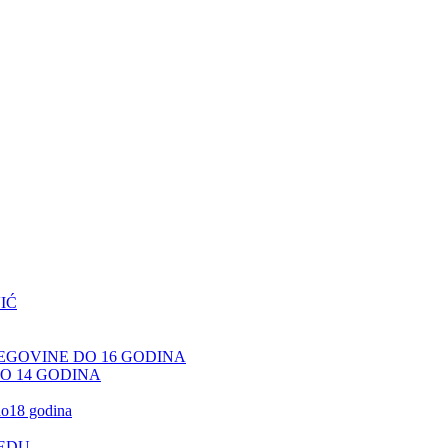
IĆ
CEGOVINE DO 16 GODINA
DO 14 GODINA
 do18 godina
JEDU