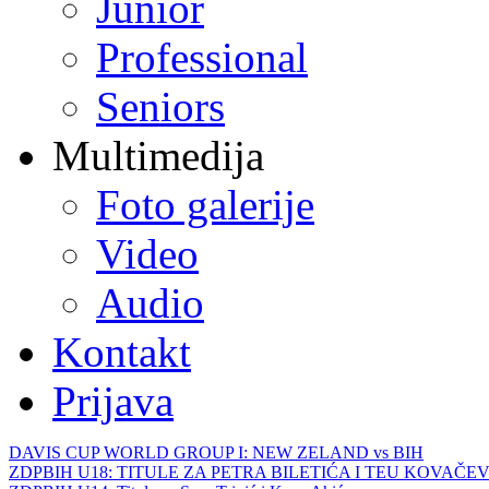
Junior
Professional
Seniors
Multimedija
Foto galerije
Video
Audio
Kontakt
Prijava
DAVIS CUP WORLD GROUP I: NEW ZELAND vs BIH
ZDPBIH U18: TITULE ZA PETRA BILETIĆA I TEU KOVAČEV