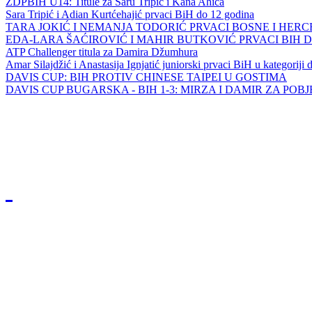
ZDPBIH U14: Titule za Saru Tripić i Kana Ahića
Sara Tripić i Adian Kurtćehajić prvaci BiH do 12 godina
TARA JOKIĆ I NEMANJA TODORIĆ PRVACI BOSNE I HER
EDA-LARA ŠAĆIROVIĆ I MAHIR BUTKOVIĆ PRVACI BIH 
ATP Challenger titula za Damira Džumhura
Amar Silajdžić i Anastasija Ignjatić juniorski prvaci BiH u kategoriji
DAVIS CUP: BIH PROTIV CHINESE TAIPEI U GOSTIMA
DAVIS CUP BUGARSKA - BIH 1-3: MIRZA I DAMIR ZA POB