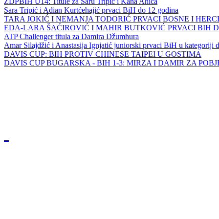
ZDPBIH U14: Titule za Saru Tripić i Kana Ahića
Sara Tripić i Adian Kurtćehajić prvaci BiH do 12 godina
TARA JOKIĆ I NEMANJA TODORIĆ PRVACI BOSNE I HER
EDA-LARA ŠAĆIROVIĆ I MAHIR BUTKOVIĆ PRVACI BIH 
ATP Challenger titula za Damira Džumhura
Amar Silajdžić i Anastasija Ignjatić juniorski prvaci BiH u kategoriji
DAVIS CUP: BIH PROTIV CHINESE TAIPEI U GOSTIMA
DAVIS CUP BUGARSKA - BIH 1-3: MIRZA I DAMIR ZA POB