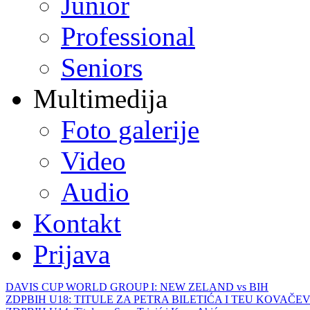
Junior
Professional
Seniors
Multimedija
Foto galerije
Video
Audio
Kontakt
Prijava
DAVIS CUP WORLD GROUP I: NEW ZELAND vs BIH
ZDPBIH U18: TITULE ZA PETRA BILETIĆA I TEU KOVAČEV