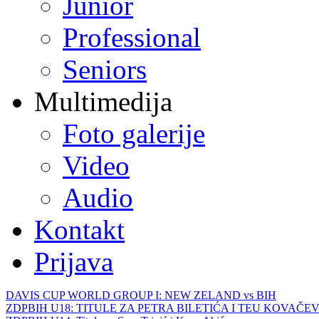
Junior
Professional
Seniors
Multimedija
Foto galerije
Video
Audio
Kontakt
Prijava
DAVIS CUP WORLD GROUP I: NEW ZELAND vs BIH
ZDPBIH U18: TITULE ZA PETRA BILETIĆA I TEU KOVAČEV