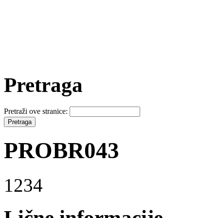
Pretraga
Pretraži ove stranice:
PROBR043
1234
Lične informacije