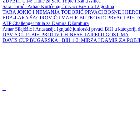
ZDPBIH U14: Titule za Saru Tripić i Kana Ahića
Sara Tripić i Adian Kurtćehajić prvaci BiH do 12 godina
TARA JOKIĆ I NEMANJA TODORIĆ PRVACI BOSNE I HER
EDA-LARA ŠAĆIROVIĆ I MAHIR BUTKOVIĆ PRVACI BIH 
ATP Challenger titula za Damira Džumhura
Amar Silajdžić i Anastasija Ignjatić juniorski prvaci BiH u kategoriji
DAVIS CUP: BIH PROTIV CHINESE TAIPEI U GOSTIMA
DAVIS CUP BUGARSKA - BIH 1-3: MIRZA I DAMIR ZA POB