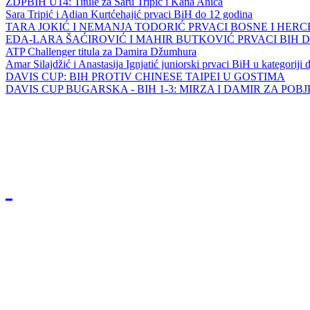
ZDPBIH U14: Titule za Saru Tripić i Kana Ahića
Sara Tripić i Adian Kurtćehajić prvaci BiH do 12 godina
TARA JOKIĆ I NEMANJA TODORIĆ PRVACI BOSNE I HER
EDA-LARA ŠAĆIROVIĆ I MAHIR BUTKOVIĆ PRVACI BIH 
ATP Challenger titula za Damira Džumhura
Amar Silajdžić i Anastasija Ignjatić juniorski prvaci BiH u kategoriji
DAVIS CUP: BIH PROTIV CHINESE TAIPEI U GOSTIMA
DAVIS CUP BUGARSKA - BIH 1-3: MIRZA I DAMIR ZA POB