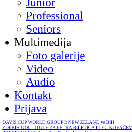
Junior
Professional
Seniors
Multimedija
Foto galerije
Video
Audio
Kontakt
Prijava
DAVIS CUP WORLD GROUP I: NEW ZELAND vs BIH
ZDPBIH U18: TITULE ZA PETRA BILETIĆA I TEU KOVAČEV