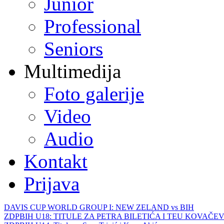
Junior
Professional
Seniors
Multimedija
Foto galerije
Video
Audio
Kontakt
Prijava
DAVIS CUP WORLD GROUP I: NEW ZELAND vs BIH
ZDPBIH U18: TITULE ZA PETRA BILETIĆA I TEU KOVAČEV