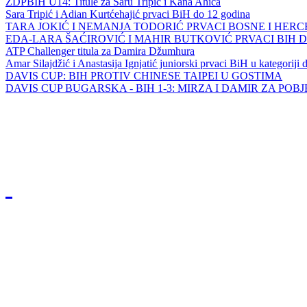
ZDPBIH U14: Titule za Saru Tripić i Kana Ahića
Sara Tripić i Adian Kurtćehajić prvaci BiH do 12 godina
TARA JOKIĆ I NEMANJA TODORIĆ PRVACI BOSNE I HER
EDA-LARA ŠAĆIROVIĆ I MAHIR BUTKOVIĆ PRVACI BIH 
ATP Challenger titula za Damira Džumhura
Amar Silajdžić i Anastasija Ignjatić juniorski prvaci BiH u kategoriji
DAVIS CUP: BIH PROTIV CHINESE TAIPEI U GOSTIMA
DAVIS CUP BUGARSKA - BIH 1-3: MIRZA I DAMIR ZA POB