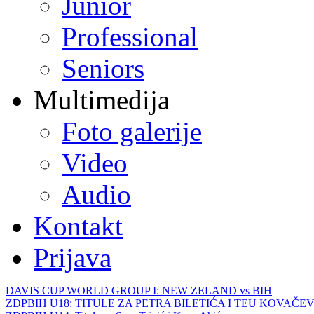
Junior
Professional
Seniors
Multimedija
Foto galerije
Video
Audio
Kontakt
Prijava
DAVIS CUP WORLD GROUP I: NEW ZELAND vs BIH
ZDPBIH U18: TITULE ZA PETRA BILETIĆA I TEU KOVAČEV