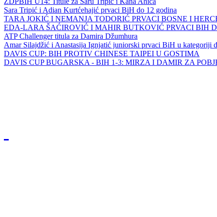
ZDPBIH U14: Titule za Saru Tripić i Kana Ahića
Sara Tripić i Adian Kurtćehajić prvaci BiH do 12 godina
TARA JOKIĆ I NEMANJA TODORIĆ PRVACI BOSNE I HER
EDA-LARA ŠAĆIROVIĆ I MAHIR BUTKOVIĆ PRVACI BIH 
ATP Challenger titula za Damira Džumhura
Amar Silajdžić i Anastasija Ignjatić juniorski prvaci BiH u kategoriji
DAVIS CUP: BIH PROTIV CHINESE TAIPEI U GOSTIMA
DAVIS CUP BUGARSKA - BIH 1-3: MIRZA I DAMIR ZA POB