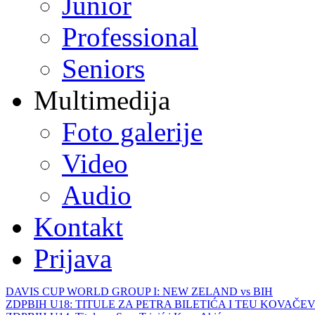
Junior
Professional
Seniors
Multimedija
Foto galerije
Video
Audio
Kontakt
Prijava
DAVIS CUP WORLD GROUP I: NEW ZELAND vs BIH
ZDPBIH U18: TITULE ZA PETRA BILETIĆA I TEU KOVAČEV