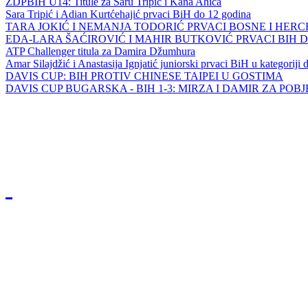
ZDPBIH U14: Titule za Saru Tripić i Kana Ahića
Sara Tripić i Adian Kurtćehajić prvaci BiH do 12 godina
TARA JOKIĆ I NEMANJA TODORIĆ PRVACI BOSNE I HER
EDA-LARA ŠAĆIROVIĆ I MAHIR BUTKOVIĆ PRVACI BIH 
ATP Challenger titula za Damira Džumhura
Amar Silajdžić i Anastasija Ignjatić juniorski prvaci BiH u kategoriji
DAVIS CUP: BIH PROTIV CHINESE TAIPEI U GOSTIMA
DAVIS CUP BUGARSKA - BIH 1-3: MIRZA I DAMIR ZA POB