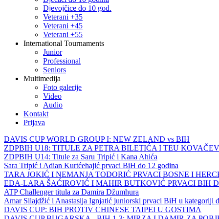
Djevojčice do 10 god.
Veterani +35
Veterani +45
Veterani +55
International Tournaments
Junior
Professional
Seniors
Multimedija
Foto galerije
Video
Audio
Kontakt
Prijava
DAVIS CUP WORLD GROUP I: NEW ZELAND vs BIH
ZDPBIH U18: TITULE ZA PETRA BILETIĆA I TEU KOVAČEV
ZDPBIH U14: Titule za Saru Tripić i Kana Ahića
Sara Tripić i Adian Kurtćehajić prvaci BiH do 12 godina
TARA JOKIĆ I NEMANJA TODORIĆ PRVACI BOSNE I HER
EDA-LARA ŠAĆIROVIĆ I MAHIR BUTKOVIĆ PRVACI BIH 
ATP Challenger titula za Damira Džumhura
Amar Silajdžić i Anastasija Ignjatić juniorski prvaci BiH u kategoriji
DAVIS CUP: BIH PROTIV CHINESE TAIPEI U GOSTIMA
DAVIS CUP BUGARSKA - BIH 1-3: MIRZA I DAMIR ZA POB