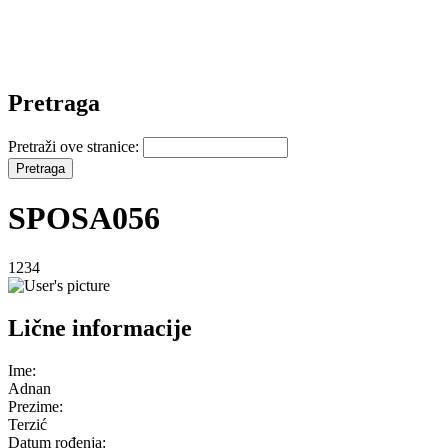
Pretraga
Pretraži ove stranice:
SPOSA056
1234
Lične informacije
Ime:
Adnan
Prezime:
Terzić
Datum rođenja: