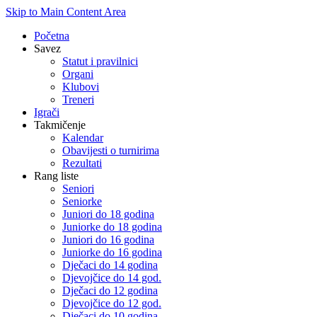
Skip to Main Content Area
Početna
Savez
Statut i pravilnici
Organi
Klubovi
Treneri
Igrači
Takmičenje
Kalendar
Obavijesti o turnirima
Rezultati
Rang liste
Seniori
Seniorke
Juniori do 18 godina
Juniorke do 18 godina
Juniori do 16 godina
Juniorke do 16 godina
Dječaci do 14 godina
Djevojčice do 14 god.
Dječaci do 12 godina
Djevojčice do 12 god.
Dječaci do 10 godina