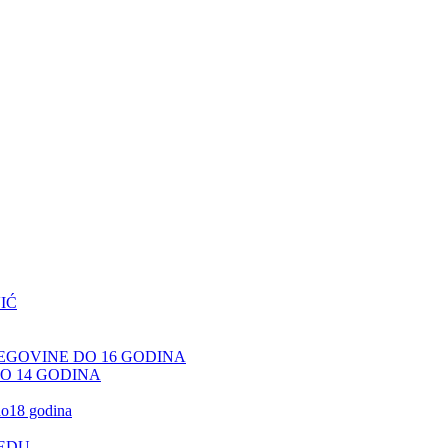
IĆ
CEGOVINE DO 16 GODINA
DO 14 GODINA
 do18 godina
JEDU