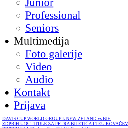
Junior
Professional
Seniors
Multimedija
Foto galerije
Video
Audio
Kontakt
Prijava
DAVIS CUP WORLD GROUP I: NEW ZELAND vs BIH
ZDPBIH U18: TITULE ZA PETRA BILETIĆA I TEU KOVAČEV