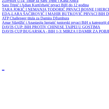
ZDPBIH U14: Titule za Saru Tripić i Kana Ahića
Sara Tripić i Adian Kurtćehajić prvaci BiH do 12 godina
TARA JOKIĆ I NEMANJA TODORIĆ PRVACI BOSNE I HER
EDA-LARA ŠAĆIROVIĆ I MAHIR BUTKOVIĆ PRVACI BIH 
ATP Challenger titula za Damira Džumhura
Amar Silajdžić i Anastasija Ignjatić juniorski prvaci BiH u kategoriji
DAVIS CUP: BIH PROTIV CHINESE TAIPEI U GOSTIMA
DAVIS CUP BUGARSKA - BIH 1-3: MIRZA I DAMIR ZA POB