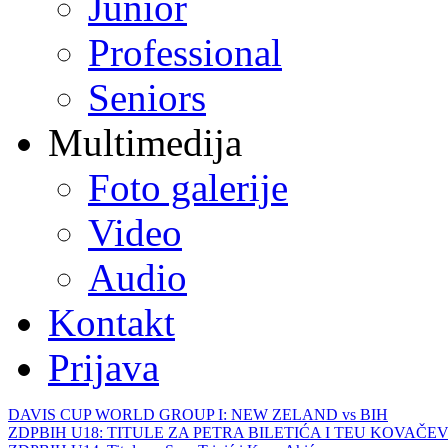
Junior
Professional
Seniors
Multimedija
Foto galerije
Video
Audio
Kontakt
Prijava
DAVIS CUP WORLD GROUP I: NEW ZELAND vs BIH
ZDPBIH U18: TITULE ZA PETRA BILETIĆA I TEU KOVAČEV