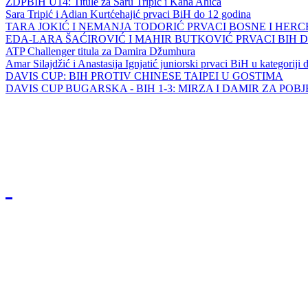
ZDPBIH U14: Titule za Saru Tripić i Kana Ahića
Sara Tripić i Adian Kurtćehajić prvaci BiH do 12 godina
TARA JOKIĆ I NEMANJA TODORIĆ PRVACI BOSNE I HER
EDA-LARA ŠAĆIROVIĆ I MAHIR BUTKOVIĆ PRVACI BIH 
ATP Challenger titula za Damira Džumhura
Amar Silajdžić i Anastasija Ignjatić juniorski prvaci BiH u kategoriji
DAVIS CUP: BIH PROTIV CHINESE TAIPEI U GOSTIMA
DAVIS CUP BUGARSKA - BIH 1-3: MIRZA I DAMIR ZA POB