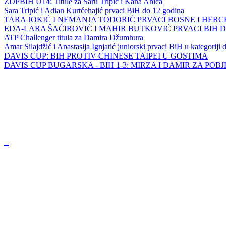
ZDPBIH U14: Titule za Saru Tripić i Kana Ahića
Sara Tripić i Adian Kurtćehajić prvaci BiH do 12 godina
TARA JOKIĆ I NEMANJA TODORIĆ PRVACI BOSNE I HER
EDA-LARA ŠAĆIROVIĆ I MAHIR BUTKOVIĆ PRVACI BIH 
ATP Challenger titula za Damira Džumhura
Amar Silajdžić i Anastasija Ignjatić juniorski prvaci BiH u kategoriji
DAVIS CUP: BIH PROTIV CHINESE TAIPEI U GOSTIMA
DAVIS CUP BUGARSKA - BIH 1-3: MIRZA I DAMIR ZA POB