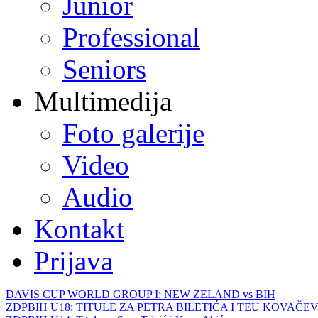
Junior
Professional
Seniors
Multimedija
Foto galerije
Video
Audio
Kontakt
Prijava
DAVIS CUP WORLD GROUP I: NEW ZELAND vs BIH
ZDPBIH U18: TITULE ZA PETRA BILETIĆA I TEU KOVAČEV