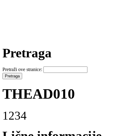
Pretraga
Pretraži ove stranice:
THEAD010
1234
Lične informacije