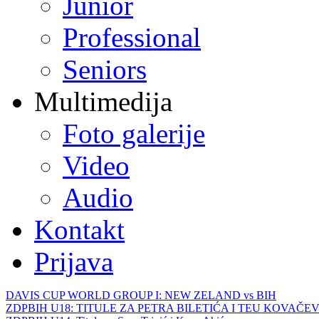
Junior
Professional
Seniors
Multimedija
Foto galerije
Video
Audio
Kontakt
Prijava
DAVIS CUP WORLD GROUP I: NEW ZELAND vs BIH
ZDPBIH U18: TITULE ZA PETRA BILETIĆA I TEU KOVAČEV