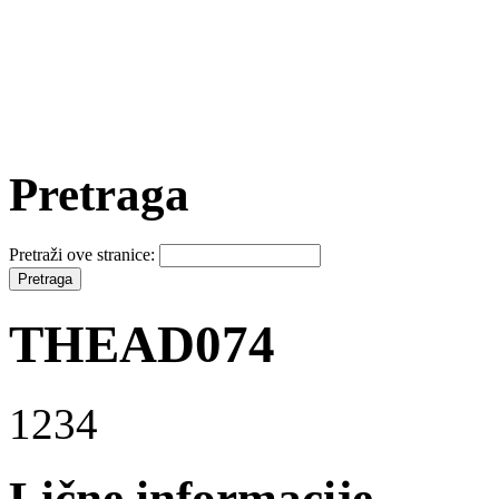
Pretraga
Pretraži ove stranice:
THEAD074
1234
Lične informacije