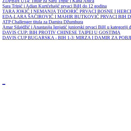
ZDPBIH U14: Titule za Saru Tripić i Kana Ahića
Sara Tripić i Adian Kurtćehajić prvaci BiH do 12 godina
TARA JOKIĆ I NEMANJA TODORIĆ PRVACI BOSNE I HER
EDA-LARA ŠAĆIROVIĆ I MAHIR BUTKOVIĆ PRVACI BIH 
ATP Challenger titula za Damira Džumhura
Amar Silajdžić i Anastasija Ignjatić juniorski prvaci BiH u kategoriji
DAVIS CUP: BIH PROTIV CHINESE TAIPEI U GOSTIMA
DAVIS CUP BUGARSKA - BIH 1-3: MIRZA I DAMIR ZA POB