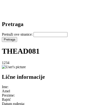
Pretraga
Pretraži ove stranice:
THEAD081
1234
Lične informacije
Ime:
Amel
Prezime:
Bajrić
Datum rođenja: