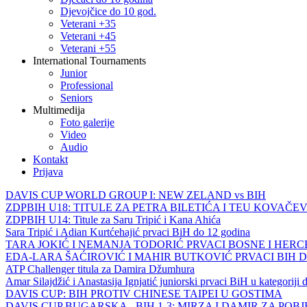
Djevojčice do 10 god.
Veterani +35
Veterani +45
Veterani +55
International Tournaments
Junior
Professional
Seniors
Multimedija
Foto galerije
Video
Audio
Kontakt
Prijava
DAVIS CUP WORLD GROUP I: NEW ZELAND vs BIH
ZDPBIH U18: TITULE ZA PETRA BILETIĆA I TEU KOVAČEV
ZDPBIH U14: Titule za Saru Tripić i Kana Ahića
Sara Tripić i Adian Kurtćehajić prvaci BiH do 12 godina
TARA JOKIĆ I NEMANJA TODORIĆ PRVACI BOSNE I HER
EDA-LARA ŠAĆIROVIĆ I MAHIR BUTKOVIĆ PRVACI BIH 
ATP Challenger titula za Damira Džumhura
Amar Silajdžić i Anastasija Ignjatić juniorski prvaci BiH u kategoriji
DAVIS CUP: BIH PROTIV CHINESE TAIPEI U GOSTIMA
DAVIS CUP BUGARSKA - BIH 1-3: MIRZA I DAMIR ZA POB