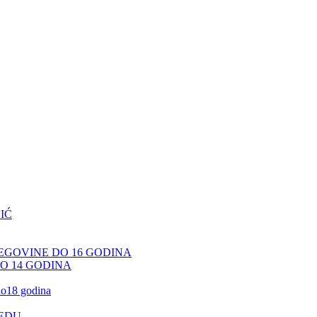
IĆ
CEGOVINE DO 16 GODINA
DO 14 GODINA
 do18 godina
JEDU