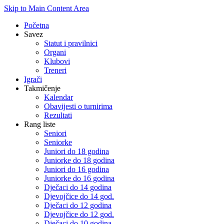
Skip to Main Content Area
Početna
Savez
Statut i pravilnici
Organi
Klubovi
Treneri
Igrači
Takmičenje
Kalendar
Obavijesti o turnirima
Rezultati
Rang liste
Seniori
Seniorke
Juniori do 18 godina
Juniorke do 18 godina
Juniori do 16 godina
Juniorke do 16 godina
Dječaci do 14 godina
Djevojčice do 14 god.
Dječaci do 12 godina
Djevojčice do 12 god.
Dječaci do 10 godina