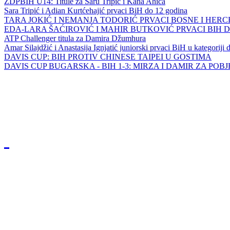
ZDPBIH U14: Titule za Saru Tripić i Kana Ahića
Sara Tripić i Adian Kurtćehajić prvaci BiH do 12 godina
TARA JOKIĆ I NEMANJA TODORIĆ PRVACI BOSNE I HER
EDA-LARA ŠAĆIROVIĆ I MAHIR BUTKOVIĆ PRVACI BIH 
ATP Challenger titula za Damira Džumhura
Amar Silajdžić i Anastasija Ignjatić juniorski prvaci BiH u kategoriji
DAVIS CUP: BIH PROTIV CHINESE TAIPEI U GOSTIMA
DAVIS CUP BUGARSKA - BIH 1-3: MIRZA I DAMIR ZA POB