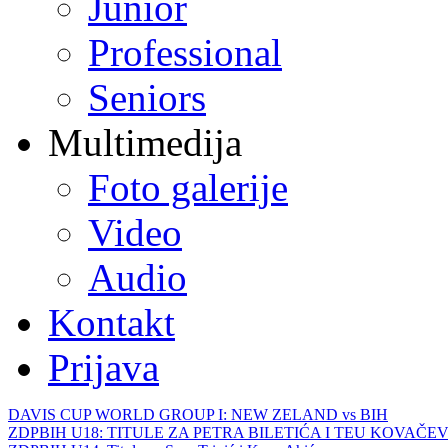
Junior
Professional
Seniors
Multimedija
Foto galerije
Video
Audio
Kontakt
Prijava
DAVIS CUP WORLD GROUP I: NEW ZELAND vs BIH
ZDPBIH U18: TITULE ZA PETRA BILETIĆA I TEU KOVAČEV