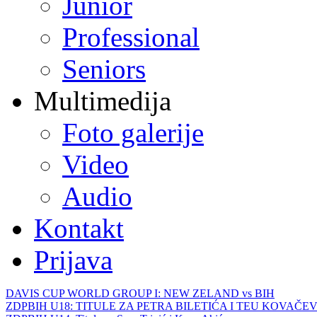
Junior
Professional
Seniors
Multimedija
Foto galerije
Video
Audio
Kontakt
Prijava
DAVIS CUP WORLD GROUP I: NEW ZELAND vs BIH
ZDPBIH U18: TITULE ZA PETRA BILETIĆA I TEU KOVAČEV