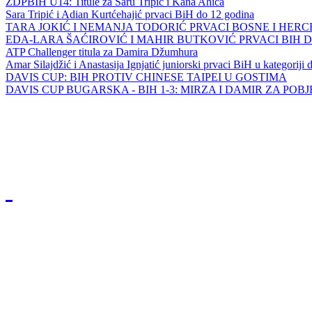
ZDPBIH U14: Titule za Saru Tripić i Kana Ahića
Sara Tripić i Adian Kurtćehajić prvaci BiH do 12 godina
TARA JOKIĆ I NEMANJA TODORIĆ PRVACI BOSNE I HER
EDA-LARA ŠAĆIROVIĆ I MAHIR BUTKOVIĆ PRVACI BIH 
ATP Challenger titula za Damira Džumhura
Amar Silajdžić i Anastasija Ignjatić juniorski prvaci BiH u kategoriji
DAVIS CUP: BIH PROTIV CHINESE TAIPEI U GOSTIMA
DAVIS CUP BUGARSKA - BIH 1-3: MIRZA I DAMIR ZA POB