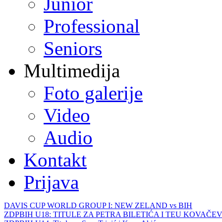
Junior
Professional
Seniors
Multimedija
Foto galerije
Video
Audio
Kontakt
Prijava
DAVIS CUP WORLD GROUP I: NEW ZELAND vs BIH
ZDPBIH U18: TITULE ZA PETRA BILETIĆA I TEU KOVAČEV