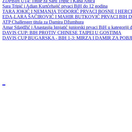
ZDPBIH U14: Titule za Saru Tripić i Kana Ahića
Sara Tripić i Adian Kurtćehajić prvaci BiH do 12 godina
TARA JOKIĆ I NEMANJA TODORIĆ PRVACI BOSNE I HER
EDA-LARA ŠAĆIROVIĆ I MAHIR BUTKOVIĆ PRVACI BIH 
ATP Challenger titula za Damira Džumhura
Amar Silajdžić i Anastasija Ignjatić juniorski prvaci BiH u kategoriji
DAVIS CUP: BIH PROTIV CHINESE TAIPEI U GOSTIMA
DAVIS CUP BUGARSKA - BIH 1-3: MIRZA I DAMIR ZA POB