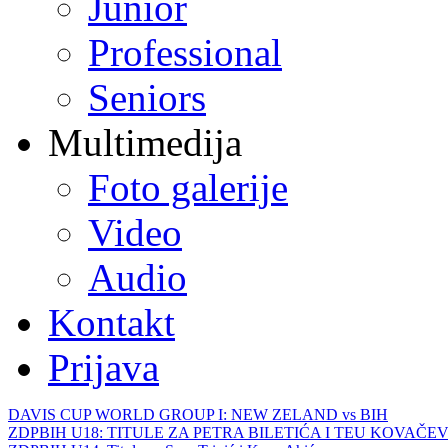
Junior
Professional
Seniors
Multimedija
Foto galerije
Video
Audio
Kontakt
Prijava
DAVIS CUP WORLD GROUP I: NEW ZELAND vs BIH
ZDPBIH U18: TITULE ZA PETRA BILETIĆA I TEU KOVAČEV