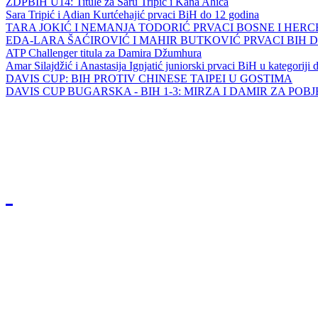
ZDPBIH U14: Titule za Saru Tripić i Kana Ahića
Sara Tripić i Adian Kurtćehajić prvaci BiH do 12 godina
TARA JOKIĆ I NEMANJA TODORIĆ PRVACI BOSNE I HER
EDA-LARA ŠAĆIROVIĆ I MAHIR BUTKOVIĆ PRVACI BIH 
ATP Challenger titula za Damira Džumhura
Amar Silajdžić i Anastasija Ignjatić juniorski prvaci BiH u kategoriji
DAVIS CUP: BIH PROTIV CHINESE TAIPEI U GOSTIMA
DAVIS CUP BUGARSKA - BIH 1-3: MIRZA I DAMIR ZA POB