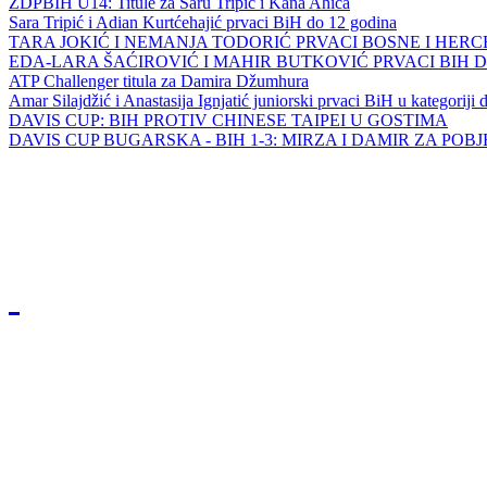
ZDPBIH U14: Titule za Saru Tripić i Kana Ahića
Sara Tripić i Adian Kurtćehajić prvaci BiH do 12 godina
TARA JOKIĆ I NEMANJA TODORIĆ PRVACI BOSNE I HER
EDA-LARA ŠAĆIROVIĆ I MAHIR BUTKOVIĆ PRVACI BIH 
ATP Challenger titula za Damira Džumhura
Amar Silajdžić i Anastasija Ignjatić juniorski prvaci BiH u kategoriji
DAVIS CUP: BIH PROTIV CHINESE TAIPEI U GOSTIMA
DAVIS CUP BUGARSKA - BIH 1-3: MIRZA I DAMIR ZA POB