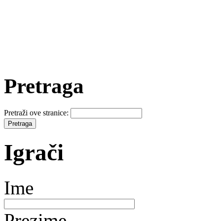
Pretraga
Pretraži ove stranice:
Igrači
Ime
Prezime