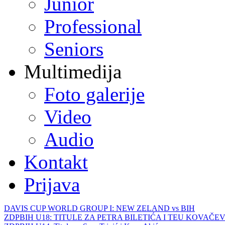
Junior
Professional
Seniors
Multimedija
Foto galerije
Video
Audio
Kontakt
Prijava
DAVIS CUP WORLD GROUP I: NEW ZELAND vs BIH
ZDPBIH U18: TITULE ZA PETRA BILETIĆA I TEU KOVAČEV