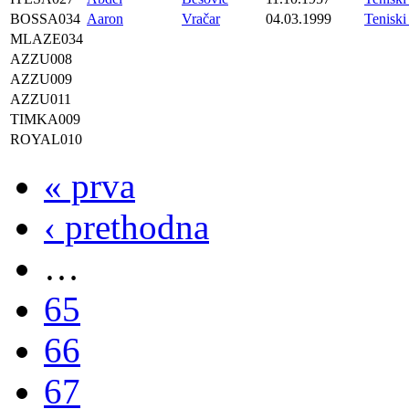
BOSSA034
Aaron
Vračar
04.03.1999
Tenisk
MLAZE034
AZZU008
AZZU009
AZZU011
TIMKA009
ROYAL010
« prva
‹ prethodna
…
65
66
67