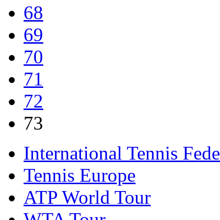
68
69
70
71
72
73
International Tennis Fede
Tennis Europe
ATP World Tour
WTA Tour