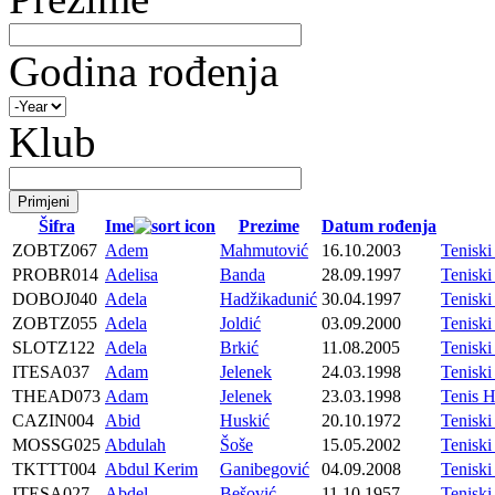
Godina rođenja
Klub
Šifra
Ime
Prezime
Datum rođenja
ZOBTZ067
Adem
Mahmutović
16.10.2003
Tenisk
PROBR014
Adelisa
Banda
28.09.1997
Tenisk
DOBOJ040
Adela
Hadžikadunić
30.04.1997
Tenisk
ZOBTZ055
Adela
Joldić
03.09.2000
Tenisk
SLOTZ122
Adela
Brkić
11.08.2005
Tenisk
ITESA037
Adam
Jelenek
24.03.1998
Tenisk
THEAD073
Adam
Jelenek
23.03.1998
Tenis 
CAZIN004
Abid
Huskić
20.10.1972
Teniski
MOSSG025
Abdulah
Šoše
15.05.2002
Tenis
TKTTT004
Abdul Kerim
Ganibegović
04.09.2008
Tenisk
ITESA027
Abdel
Bešović
11.10.1957
Tenisk