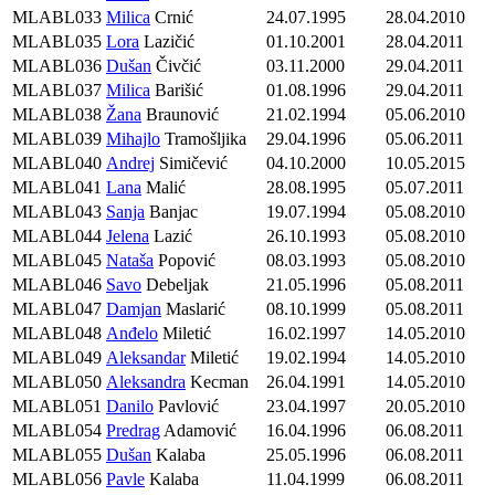
MLABL033
Milica
Crnić
24.07.1995
28.04.2010
MLABL035
Lora
Lazičić
01.10.2001
28.04.2011
MLABL036
Dušan
Čivčić
03.11.2000
29.04.2011
MLABL037
Milica
Barišić
01.08.1996
29.04.2011
MLABL038
Žana
Braunović
21.02.1994
05.06.2010
MLABL039
Mihajlo
Tramošljika
29.04.1996
05.06.2011
MLABL040
Andrej
Simičević
04.10.2000
10.05.2015
MLABL041
Lana
Malić
28.08.1995
05.07.2011
MLABL043
Sanja
Banjac
19.07.1994
05.08.2010
MLABL044
Jelena
Lazić
26.10.1993
05.08.2010
MLABL045
Nataša
Popović
08.03.1993
05.08.2010
MLABL046
Savo
Debeljak
21.05.1996
05.08.2011
MLABL047
Damjan
Maslarić
08.10.1999
05.08.2011
MLABL048
Anđelo
Miletić
16.02.1997
14.05.2010
MLABL049
Aleksandar
Miletić
19.02.1994
14.05.2010
MLABL050
Aleksandra
Kecman
26.04.1991
14.05.2010
MLABL051
Danilo
Pavlović
23.04.1997
20.05.2010
MLABL054
Predrag
Adamović
16.04.1996
06.08.2011
MLABL055
Dušan
Kalaba
25.05.1996
06.08.2011
MLABL056
Pavle
Kalaba
11.04.1999
06.08.2011