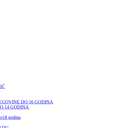
IĆ
CEGOVINE DO 16 GODINA
DO 14 GODINA
 do18 godina
JEDU