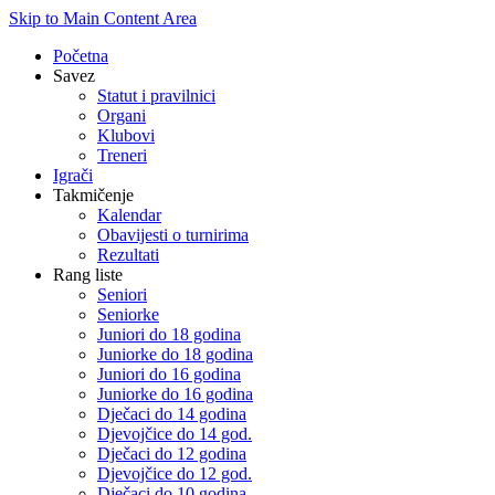
Skip to Main Content Area
Početna
Savez
Statut i pravilnici
Organi
Klubovi
Treneri
Igrači
Takmičenje
Kalendar
Obavijesti o turnirima
Rezultati
Rang liste
Seniori
Seniorke
Juniori do 18 godina
Juniorke do 18 godina
Juniori do 16 godina
Juniorke do 16 godina
Dječaci do 14 godina
Djevojčice do 14 god.
Dječaci do 12 godina
Djevojčice do 12 god.
Dječaci do 10 godina