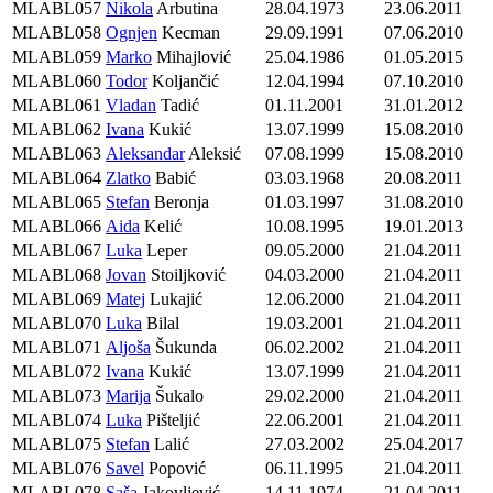
MLABL057
Nikola
Arbutina
28.04.1973
23.06.2011
MLABL058
Ognjen
Kecman
29.09.1991
07.06.2010
MLABL059
Marko
Mihajlović
25.04.1986
01.05.2015
MLABL060
Todor
Koljančić
12.04.1994
07.10.2010
MLABL061
Vladan
Tadić
01.11.2001
31.01.2012
MLABL062
Ivana
Kukić
13.07.1999
15.08.2010
MLABL063
Aleksandar
Aleksić
07.08.1999
15.08.2010
MLABL064
Zlatko
Babić
03.03.1968
20.08.2011
MLABL065
Stefan
Beronja
01.03.1997
31.08.2010
MLABL066
Aida
Kelić
10.08.1995
19.01.2013
MLABL067
Luka
Leper
09.05.2000
21.04.2011
MLABL068
Jovan
Stoiljković
04.03.2000
21.04.2011
MLABL069
Matej
Lukajić
12.06.2000
21.04.2011
MLABL070
Luka
Bilal
19.03.2001
21.04.2011
MLABL071
Aljoša
Šukunda
06.02.2002
21.04.2011
MLABL072
Ivana
Kukić
13.07.1999
21.04.2011
MLABL073
Marija
Šukalo
29.02.2000
21.04.2011
MLABL074
Luka
Pišteljić
22.06.2001
21.04.2011
MLABL075
Stefan
Lalić
27.03.2002
25.04.2017
MLABL076
Savel
Popović
06.11.1995
21.04.2011
MLABL078
Saša
Jakovljević
14.11.1974
21.04.2011