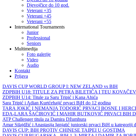
Djevojčice do 10 god.
Veterani +35
Veterani +45
Veterani +55
International Tournaments
Junior
Professional
Seniors
Multimedija
Foto galerije
Video
Audio
Kontakt
Prijava
DAVIS CUP WORLD GROUP I: NEW ZELAND vs BIH
ZDPBIH U18: TITULE ZA PETRA BILETIĆA I TEU KOVAČEV
ZDPBIH U14: Titule za Saru Tripić i Kana Ahića
Sara Tripić i Adian Kurtćehajić prvaci BiH do 12 godina
TARA JOKIĆ I NEMANJA TODORIĆ PRVACI BOSNE I HER
EDA-LARA ŠAĆIROVIĆ I MAHIR BUTKOVIĆ PRVACI BIH 
ATP Challenger titula za Damira Džumhura
Amar Silajdžić i Anastasija Ignjatić juniorski prvaci BiH u kategoriji
DAVIS CUP: BIH PROTIV CHINESE TAIPEI U GOSTIMA
DAVIS CUP BUGARSKA - BIH 1-3: MIRZA I DAMIR ZA POB