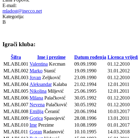
E-mail:
mladost@inecco.net
Kategorija:
B
Igrači kluba:
Šifra
Ime i prezime
Datum rođenja
Licenca vrijed
MLABL001
Valentina
Kecman
09.09.1990
01.12.2010
MLABL002
Marko
Stanić
19.09.1990
31.01.2012
MLABL003
Jovan
Zeljković
23.09.1990
01.12.2010
MLABL004
Aleksandar
Kalaba
21.02.1994
12.01.2011
MLABL005
Nikolina
Miljević
25.06.1995
12.01.2011
MLABL006
Milana
Palačković
30.05.1992
01.12.2010
MLABL007
Nevena
Palačković
30.05.1992
01.12.2010
MLABL008
Emilija
Čeranić
20.06.1994
10.03.2017
MLABL009
Gorica
Spasojević
28.08.1996
13.01.2011
MLABL010
Ime
Prezime
10.08.1999
01.01.2017
MLABL011
Goran
Radanović
10.10.1995
14.03.2018