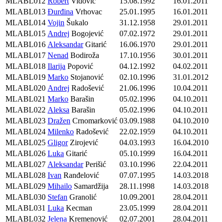
MLABL012
Robert
Vidović
15.08.1992
16.01.2011
MLABL013
Đurđina
Vrhovac
25.01.1995
16.01.2011
MLABL014
Vojin
Šukalo
31.12.1958
29.01.2011
MLABL015
Andrej
Bogojević
07.02.1972
29.01.2011
MLABL016
Aleksandar
Gitarić
16.06.1970
29.01.2011
MLABL017
Nenad
Bodiroža
17.10.1956
30.01.2011
MLABL018
Ilarija
Popović
04.12.1992
04.02.2011
MLABL019
Marko
Stojanović
02.10.1996
31.01.2012
MLABL020
Andrej
Radošević
21.06.1996
10.04.2011
MLABL021
Marko
Barašin
05.02.1996
04.10.2011
MLABL022
Aleksa
Barašin
05.02.1996
04.10.2011
MLABL023
Dražen
Crnomarković
03.09.1988
04.10.2010
MLABL024
Milenko
Radošević
22.02.1959
04.10.2011
MLABL025
Gligor
Zirojević
04.03.1993
16.04.2010
MLABL026
Luka
Gitarić
05.10.1999
16.04.2011
MLABL027
Aleksandar
Perišić
03.10.1996
22.04.2011
MLABL028
Ivan
Ranđelović
07.07.1995
14.03.2018
MLABL029
Mihailo
Samardžija
28.11.1998
14.03.2018
MLABL030
Stefan
Granolić
10.09.2001
28.04.2011
MLABL031
Luka
Kecman
23.05.1999
28.04.2011
MLABL032
Jelena
Kremenović
02.07.2001
28.04.2011